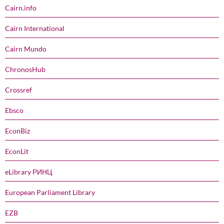
Cairn.info
Cairn International
Cairn Mundo
ChronosHub
Crossref
Ebsco
EconBiz
EconLit
eLibrary РИНЦ
European Parliament Library
EZB