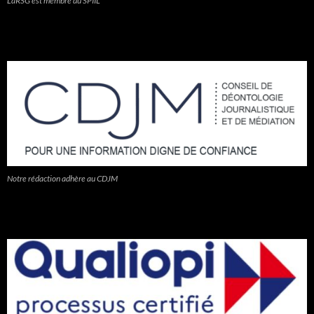
LaRSG est membre du SPIIL
Notre rédaction adhère au CDJM