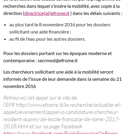
recherches dans lequel s’insère la mobilité, avec copie à la
direction (
directrice(at)efrome.it
) dans les délais suivants :
au plus tard le 8 novembre 2016 pour les dossiers
sollicitant une aide financière ;
au fil de l’eau pour les autres dossiers.
Pour les dossiers portant sur les époques moderne et
contemporaine : secrmod@efrome.it
Les chercheurs sollicitant une aide à la mobilité seront
informés de l’issue de leur demande dans la semaine du 21
novembre 2016
Retrouvez cet appel sur le site de
l’EFR http://www.efrome.it/la-recherche/actualite-et-
appels/evenement/appel-a-candidature-chercheur-
resident-aupres-de-lecole-francaise-de-rome-2017-
2018.html et sur sa page Facebook
https://www.facebook.com/EcoleFrancaiseDeRome
,