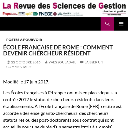
Aller
au
contenu
Recherche
La Revue des Sciences des Gestion – LaRSG.fr
POSTES À POURVOIR
ÉCOLE FRANÇAISE DE ROME : COMMENT
DEVENIR CHERCHEUR RÉSIDENT
22 OCTOBRE 2016
YVES SOULABAIL
LAISSER UN
COMMENTAIRE
Modifié le 17 juin 2017.
Les Écoles françaises à l’étranger ont mis en place depuis la
rentrée 2012 le statut de chercheurs résidents dans leurs
établissements. À l’École française de Rome (EFR), ce titre est
accordé à des enseignants-chercheurs, des chercheurs
statutaires ou des post-doctorants sous contrat qui sont
accueillis pour une durée d’un semestre (trois à six mois)