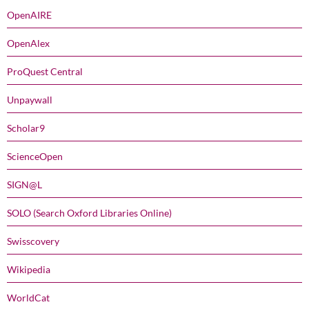
OpenAIRE
OpenAlex
ProQuest Central
Unpaywall
Scholar9
ScienceOpen
SIGN@L
SOLO (Search Oxford Libraries Online)
Swisscovery
Wikipedia
WorldCat