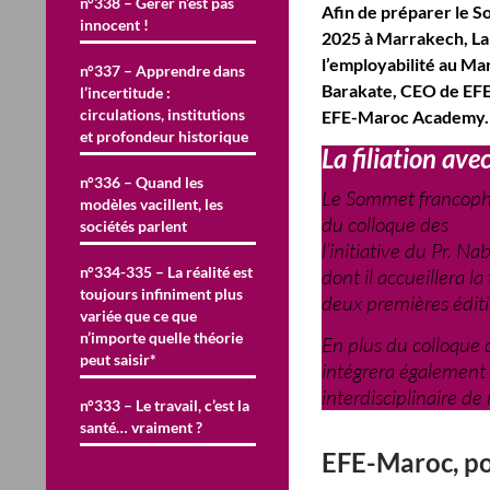
n°338 – Gérer n’est pas
Afin de préparer le
innocent !
2025 à Marrakech, LaR
l’employabilité au M
n°337 – Apprendre dans
Barakate, CEO de EFE
l’incertitude :
circulations, institutions
EFE-Maroc Academy.
et profondeur historique
La filiation a
n°336 – Quand les
Le Sommet francoph
modèles vacillent, les
du colloque des
Ren
sociétés parlent
l’initiative du Pr. N
n°334-335 – La réalité est
dont il accueillera l
toujours infiniment plus
deux premières éditi
variée que ce que
n’importe quelle théorie
En plus du colloque
peut saisir*
intégrera également 
interdisciplinaire de
n°333 – Le travail, c’est la
santé… vraiment ?
EFE-Maroc, po