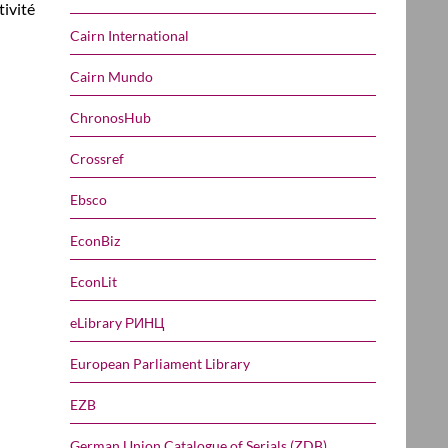
tivité
Cairn International
Cairn Mundo
ChronosHub
Crossref
Ebsco
EconBiz
EconLit
eLibrary РИНЦ
European Parliament Library
EZB
German Union Catalogue of Serials (ZDB)