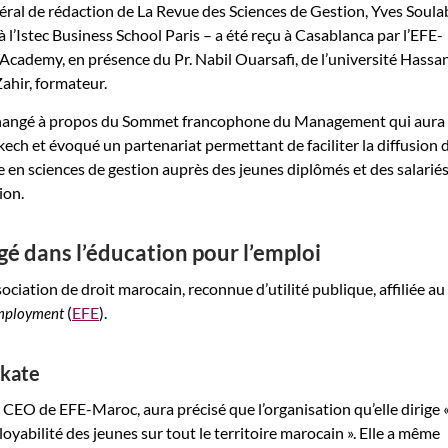
al de rédaction de La Revue des Sciences de Gestion, Yves Soulab
 l’Istec Business School Paris – a été reçu à Casablanca par l’EFE-
cademy, en présence du Pr. Nabil Ouarsafi, de l’université Hassan
ahir, formateur.
changé à propos du Sommet francophone du Management qui aura 
ech et évoqué un partenariat permettant de faciliter la diffusion d
en sciences de gestion auprès des jeunes diplômés et des salarié
ion.
é dans l’éducation pour l’emploi
ociation de droit marocain, reconnue d’utilité publique, affiliée au
(
EFE
).
Employment
kate
O de EFE-Maroc, aura précisé que l’organisation qu’elle dirige «
yabilité des jeunes sur tout le territoire marocain ». Elle a même