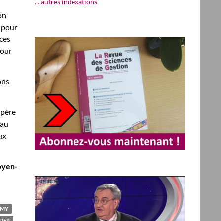
… autres indexations
on
t pour
nces
pour
ons
opère
 au
ux
Moyen-
EMY
DER