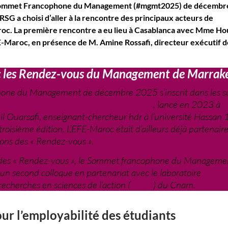
 Sommet Francophone du Management (#mgmt2025) de décembr
SG a choisi d’aller à la rencontre des principaux acteurs de
aroc. La première rencontre a eu lieu à Casablanca avec Mme H
-Maroc, en présence de M. Amine Rossafi, directeur exécutif d
vec les Rendez-vous du Management de Marrak
one du Management de décembre 2025 s’inscrit dans les s
dez-vous du Management de Marrakech
, lancé en 2023 à
abil Ouarsafi, enseignant-chercheur hdr à l’université Hassan 1
a troisième édition. L’EFE-Maroc était d’ailleurs déjà partenair
ons des « Rendez-vous ».
 des « Rendez-vous », le Sommet francophone du Manageme
un second colloque en partenariat avec le laboratoire
 recherches en sciences de l’action (
LIRSA
) du Cnam.
ur l’employabilité des étudiants