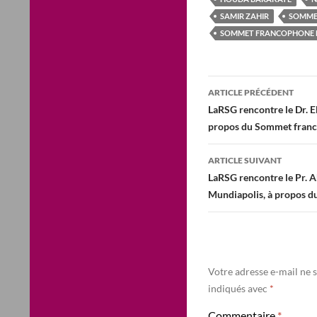
SAMIR ZAHIR
SOMME
SOMMET FRANCOPHONE
Navigation
ARTICLE PRÉCÉDENT
des
LaRSG rencontre le Dr. E
propos du Sommet fran
articles
ARTICLE SUIVANT
LaRSG rencontre le Pr. A
Mundiapolis, à propos 
Votre adresse e-mail ne s
indiqués avec
*
Commentaire
*