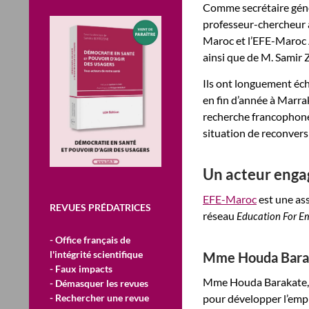
Comme secrétaire génér
professeur-chercheur à
Maroc et l’EFE-Maroc A
ainsi que de M. Samir Z
Ils ont longuement é
en fin d’année à Marrak
recherche francophone 
situation de reconvers
Un acteur engag
EFE-Maroc
est une ass
REVUES PRÉDATRICES
réseau
Education For 
- Office français de
l'intégrité scientifique
Mme Houda Bara
- Faux impacts
Mme Houda Barakate, CE
- Démasquer les revues
- Rechercher une revue
pour développer l’emplo