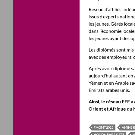
Réseau d’affiliés indé
issus d’experts nation
les jeunes. Gérés loca
dans l’économie local
les jeunes ayant des o
Les diplômés sont mis 
avec des employeurs, d
Après avoir diplômé sa
aujourd’hui autant en A
Yémen et en Arabie sao
Émirats arabes unis.
Ainsi, le réseau EFE 
Orient et Afrique du
#MGMT2025
AMINE 
HOUDA BARAKATE
N