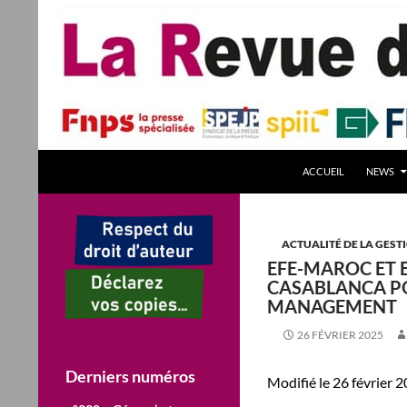
Aller
au
contenu
Recherche
La Revue des Sciences des Gestion – LaRSG.fr
ACCUEIL
NEWS
Première revue francophone de
management – Revue gestion
REVUE GESTION Revues de Gestion
ACTUALITÉ DE LA GEST
EFE-MAROC ET 
CASABLANCA P
MANAGEMENT
26 FÉVRIER 2025
Derniers numéros
Modifié le 26 février 2