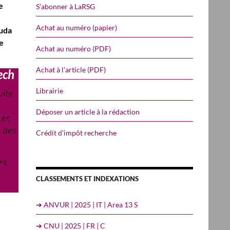
e
S’abonner à LaRSG
Achat au numéro (papier)
ouda
e
Achat au numéro (PDF)
Achat à l’article (PDF)
ech
Librairie
uite
Déposer un article à la rédaction
er,
e des
Crédit d’impôt recherche
nt
CLASSEMENTS ET INDEXATIONS
➔ ANVUR | 2025 | IT | Area 13 S
➔ CNU | 2025 | FR | C