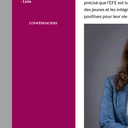
- Liste
précisé que l’EFE est i
des jeunes et les intég
positives pour leur vie
CONFÉRENCIERS