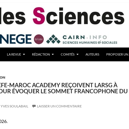
LA REVUE
RÉDACTION
COMITÉS
AUTEURS
PROPOSER UN 
ION
EFE-MAROC ACADEMY REÇOIVENT LARSG À
OUR ÉVOQUER LE SOMMET FRANCOPHONE DU
YVES SOULABAIL
LAISSER UN COMMENTAIRE
026.