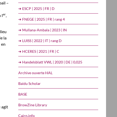
ail –
➔ ESCP | 2025 | FR | D
er
 I
,
➔ FNEGE | 2025 | FR | rang 4
➔ Mullana-Ambala | 2023 | IN
lieu
e la
➔ LUISS | 2022 | IT | rang D
s en
➔ HCERES | 2021 | FR | C
➔ Handelsblatt VWL | 2020 | DE | 0,025
Archive ouverte HAL
Baidu Scholar
BASE
BrowZine Library
 agit
Cairn.info