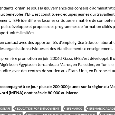
pendants, organisé sous la gouvernance des conseils d’administrati
aux bénévoles, l’EFE est constituée d’équipes jeunes qui travaillen
lement, l’EFE identifie les lacunes critiques en matière de compéte
e, puis développe et propose des programmes de formation ciblés 
pportunités limitées.
en contact avec des opportunités d’emploi grâce à des collaborati
es organisations civiques et des établissements d’enseignement.
 première promotion en juin 2006 à Gaza, EFE s’est développé. Il 
lgérie, en Égypte, en Jordanie, au Maroc, en Palestine, en Tunisie,
udite, avec des centres de soutien aux États-Unis, en Europe et a
a accompagné à ce jour plus de 200.000 jeunes sur la région du 
 Nord (MENA) dont près de 80.000 au Maroc.
ROSSAFI
EDUCATION FOR EMPLOYMENT
EFE MAROC
EFE MAROC ACAD
ABIL OUARSAFI
RENDEZ-VOUS DU MANAGEMENT DE MARRAKECH
RON BRU