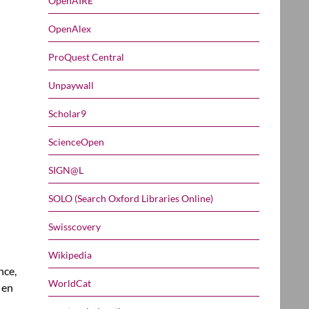
OpenAIRE
OpenAlex
ProQuest Central
Unpaywall
Scholar9
ScienceOpen
SIGN@L
SOLO (Search Oxford Libraries Online)
Swisscovery
Wikipedia
nce,
WorldCat
 en