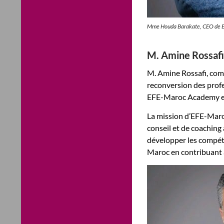
Mme Houda Barakate, CEO de 
M. Amine Rossafi
M. Amine Rossafi, com
reconversion des profe
EFE-Maroc Academy est 
La mission d’EFE-Maro
conseil et de coaching
développer les compéte
Maroc en contribuant a