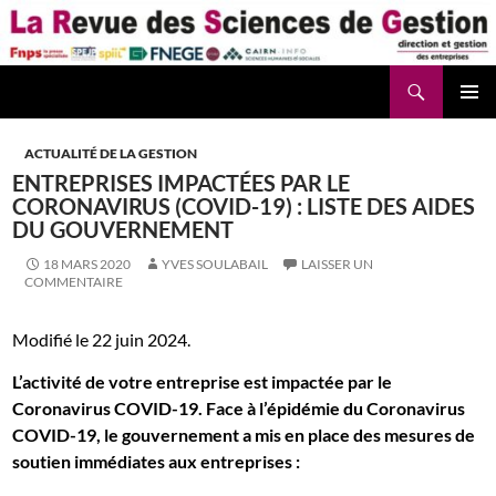
Aller
au
contenu
Recherche
La Revue des Sciences des Gestion – LaRSG.fr
ACTUALITÉ DE LA GESTION
ENTREPRISES IMPACTÉES PAR LE
CORONAVIRUS (COVID-19) : LISTE DES AIDES
DU GOUVERNEMENT
18 MARS 2020
YVES SOULABAIL
LAISSER UN
COMMENTAIRE
Modifié le 22 juin 2024.
L’activité de votre entreprise est impactée par le
Coronavirus COVID-19. Face à l’épidémie du Coronavirus
COVID-19, le gouvernement a mis en place des mesures de
soutien immédiates aux entreprises :