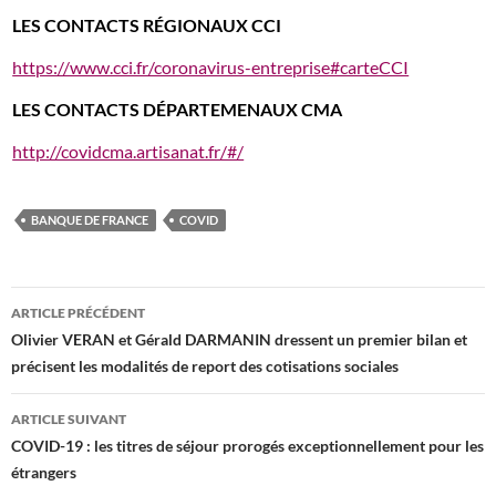
LES CONTACTS RÉGIONAUX CCI
https://www.cci.fr/coronavirus-entreprise#carteCCI
LES CONTACTS DÉPARTEMENAUX CMA
http://covidcma.artisanat.fr/#/
BANQUE DE FRANCE
COVID
Navigation
ARTICLE PRÉCÉDENT
des
Olivier VERAN et Gérald DARMANIN dressent un premier bilan et
précisent les modalités de report des cotisations sociales
articles
ARTICLE SUIVANT
COVID-19 : les titres de séjour prorogés exceptionnellement pour les
étrangers