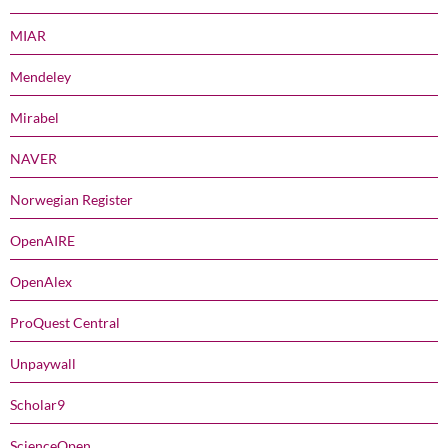
MIAR
Mendeley
Mirabel
NAVER
Norwegian Register
OpenAIRE
OpenAlex
ProQuest Central
Unpaywall
Scholar9
ScienceOpen