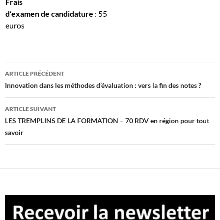
Frais
d’examen de candidature
: 55
euros
Navigation
ARTICLE PRÉCÉDENT
des
Innovation dans les méthodes d’évaluation : vers la fin des notes ?
articles
ARTICLE SUIVANT
LES TREMPLINS DE LA FORMATION – 70 RDV en région pour tout
savoir