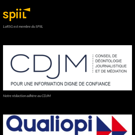
LaRSG est membre du SPIIL
Notre rédaction adhère au CDJM