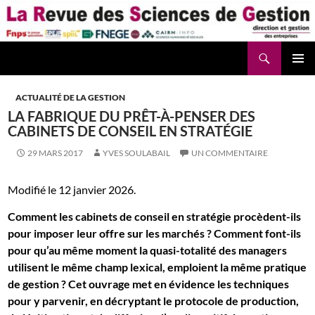
Aller
au
contenu
Recherche
La Revue des Sciences des Gestion – LaRSG.fr
ACTUALITÉ DE LA GESTION
LA FABRIQUE DU PRÊT-À-PENSER DES
CABINETS DE CONSEIL EN STRATÉGIE
29 MARS 2017
YVES SOULABAIL
UN COMMENTAIRE
Modifié le 12 janvier 2026.
Comment les cabinets de conseil en stratégie procèdent-ils
pour imposer leur offre sur les marchés ? Comment font-ils
pour qu’au même moment la quasi-totalité des managers
utilisent le même champ lexical, emploient la même pratique
de gestion ? Cet ouvrage met en évidence les techniques
pour y parvenir, en décryptant le protocole de production,