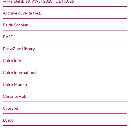
➔ Handelsblatt VWL | 2020 | DE | 0,025
Archive ouverte HAL
Baidu Scholar
BASE
BrowZine Library
Cairn.info
Cairn International
Cairn Mundo
ChronosHub
Crossref
Ebsco