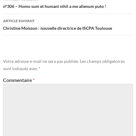
des
n°306 – Homo sum et humani nihil a me alienum puto !
articles
ARTICLE SUIVANT
Christine Moisson : nouvelle directrice de ISCPA Toulouse
Votre adresse e-mail ne sera pas publiée.
Les champs obligatoires
sont indiqués avec
*
Commentaire
*