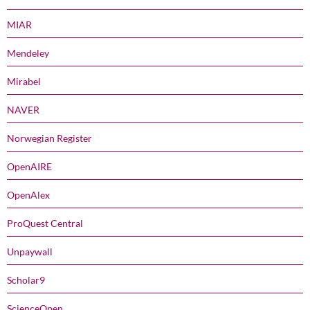
MIAR
Mendeley
Mirabel
NAVER
Norwegian Register
OpenAIRE
OpenAlex
ProQuest Central
Unpaywall
Scholar9
ScienceOpen