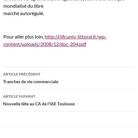
mondialisé du libre
marché autorégulé.
Pour aller plus loin,
http://riifr.univ-littoral.fr/wp-
content/uploads/2008/12/doc-204.pdf
Navigation
ARTICLE PRÉCÉDENT
des
Tranches de vie commerciale
articles
ARTICLE SUIVANT
Nouvelle tête au CA de l’IAE Toulouse