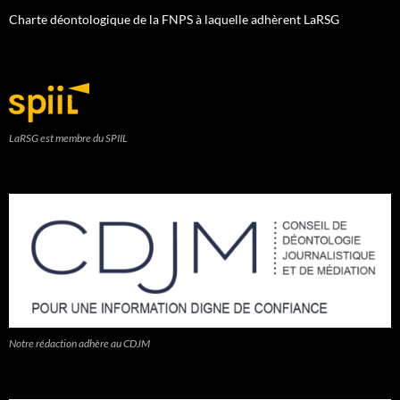
Charte déontologique de la FNPS à laquelle adhèrent LaRSG
LaRSG est membre du SPIIL
Notre rédaction adhère au CDJM