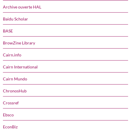
Archive ouverte HAL
Baidu Scholar
BASE
BrowZine Library
Cairn.info
Cairn International
Cairn Mundo
ChronosHub
Crossref
Ebsco
EconBiz