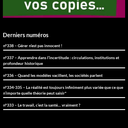
Derniers numéros
n°338 – Gérer n’est pas innocent !
n°337 – Apprendre dans l’incertitude : circulations, institutions et
profondeur historique
n°336 – Quand les modèles vacillent, les sociétés parlent
n°334-335 – La réalité est toujours infiniment plus variée que ce que
n’importe quelle théorie peut saisir*
n°333 – Le travail, c’est la santé… vraiment ?