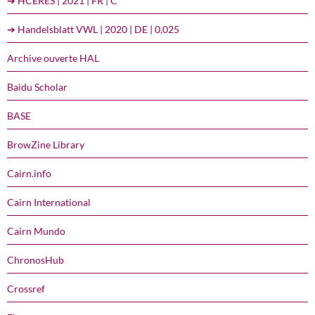
➔ HCERES | 2021 | FR | C
➔ Handelsblatt VWL | 2020 | DE | 0,025
Archive ouverte HAL
Baidu Scholar
BASE
BrowZine Library
Cairn.info
Cairn International
Cairn Mundo
ChronosHub
Crossref