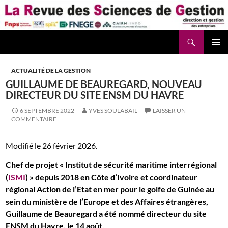
Aller
au
contenu
Recherche
La Revue des Sciences des Gestion – LaRSG.fr
ACTUALITÉ DE LA GESTION
GUILLAUME DE BEAUREGARD, NOUVEAU
DIRECTEUR DU SITE ENSM DU HAVRE
6 SEPTEMBRE 2022
YVES SOULABAIL
LAISSER UN
COMMENTAIRE
Modifié le 26 février 2026.
Chef de projet « Institut de sécurité maritime interrégional
(
ISMI
) » depuis 2018 en Côte d’Ivoire et coordinateur
régional Action de l’Etat en mer pour le golfe de Guinée au
sein du ministère de l’Europe et des Affaires étrangères,
Guillaume de Beauregard a été nommé directeur du site
ENSM du Havre, le 14 août.