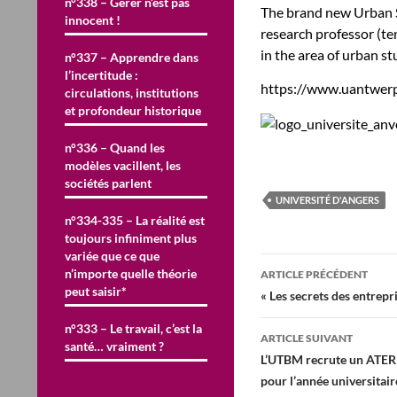
n°338 – Gérer n’est pas
The brand new Urban St
innocent !
research professor (te
in the area of urban st
n°337 – Apprendre dans
l’incertitude :
https://www.uantwerp
circulations, institutions
et profondeur historique
n°336 – Quand les
modèles vacillent, les
sociétés parlent
UNIVERSITÉ D'ANGERS
n°334-335 – La réalité est
toujours infiniment plus
variée que ce que
Navigation
n’importe quelle théorie
ARTICLE PRÉCÉDENT
peut saisir*
des
« Les secrets des entrepri
articles
n°333 – Le travail, c’est la
ARTICLE SUIVANT
santé… vraiment ?
L’UTBM recrute un ATER 
pour l’année universitai