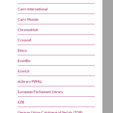
Cairn International
Cairn Mundo
ChronosHub
Crossref
Ebsco
EconBiz
EconLit
eLibrary РИНЦ
European Parliament Library
EZB
German Union Catalogue of Serials (ZDB)