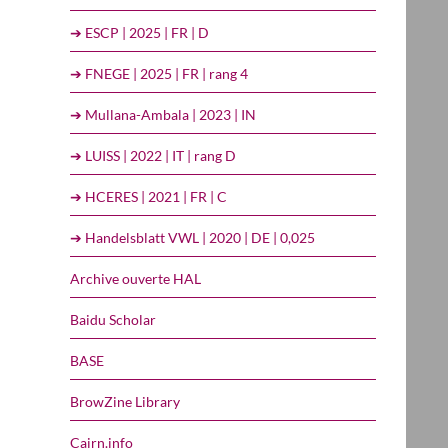
➔ ESCP | 2025 | FR | D
➔ FNEGE | 2025 | FR | rang 4
➔ Mullana-Ambala | 2023 | IN
➔ LUISS | 2022 | IT | rang D
➔ HCERES | 2021 | FR | C
➔ Handelsblatt VWL | 2020 | DE | 0,025
Archive ouverte HAL
Baidu Scholar
BASE
BrowZine Library
Cairn.info