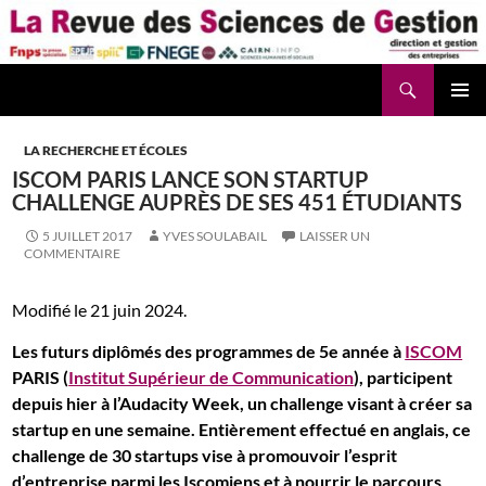
Aller
au
contenu
Recherche
La Revue des Sciences des Gestion – LaRSG.fr
LA RECHERCHE ET ÉCOLES
ISCOM PARIS LANCE SON STARTUP
CHALLENGE AUPRÈS DE SES 451 ÉTUDIANTS
5 JUILLET 2017
YVES SOULABAIL
LAISSER UN
COMMENTAIRE
Modifié le 21 juin 2024.
Les futurs diplômés des programmes de 5e année à
ISCOM
PARIS (
Institut Supérieur de Communication
), participent
depuis hier à l’Audacity Week, un challenge visant à créer sa
startup en une semaine. Entièrement effectué en anglais, ce
challenge de 30 startups vise à promouvoir l’esprit
d’entreprise parmi les Iscomiens et à nourrir le parcours