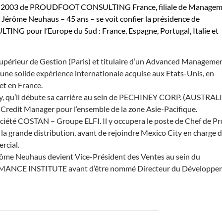
is 2003 de PROUDFOOT CONSULTING France, filiale de Manage
 Jérôme Neuhaus – 45 ans – se voit confier la présidence de
 pour l’Europe du Sud : France, Espagne, Portugal, Italie et
Supérieur de Gestion (Paris) et titulaire d’un Advanced Manageme
d’une solide expérience internationale acquise aux Etats-Unis, en
et en France.
ey, qu’il débute sa carrière au sein de PECHINEY CORP. (AUSTRA
redit Manager pour l’ensemble de la zone Asie-Pacifique.
société COSTAN – Groupe ELFI. Il y occupera le poste de Chef de Pr
a grande distribution, avant de rejoindre Mexico City en charge 
rcial.
érôme Neuhaus devient Vice-Président des Ventes au sein du
CE INSTITUTE avant d’être nommé Directeur du Développe