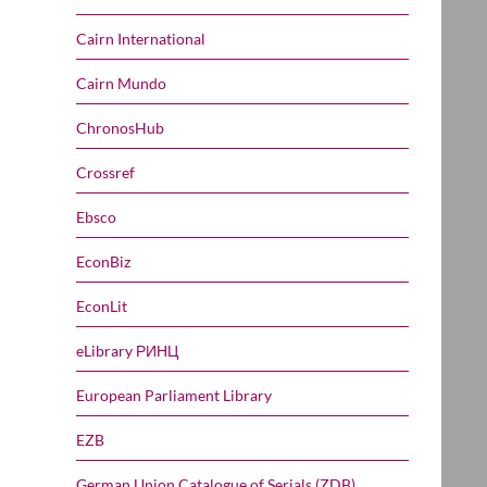
Cairn International
Cairn Mundo
ChronosHub
Crossref
Ebsco
EconBiz
EconLit
eLibrary РИНЦ
European Parliament Library
EZB
German Union Catalogue of Serials (ZDB)