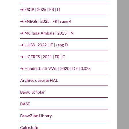
➔ ESCP | 2025 | FR | D
➔ FNEGE | 2025 | FR | rang 4
➔ Mullana-Ambala | 2023 | IN
➔ LUISS | 2022 | IT | rang D
➔ HCERES | 2021 | FR | C
➔ Handelsblatt VWL | 2020 | DE | 0,025
Archive ouverte HAL
Baidu Scholar
BASE
BrowZine Library
Cairn.info