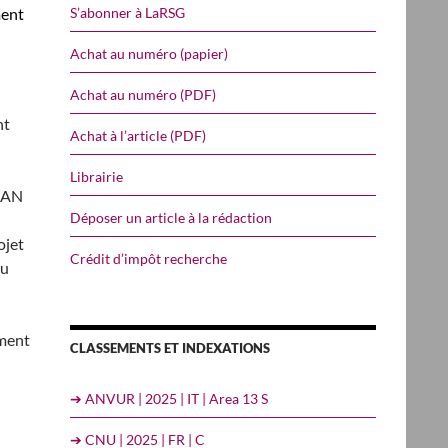
S’abonner à LaRSG
ment
Achat au numéro (papier)
Achat au numéro (PDF)
nt
Achat à l’article (PDF)
Librairie
LIAN
Déposer un article à la rédaction
ojet
Crédit d’impôt recherche
du
ment
CLASSEMENTS ET INDEXATIONS
➔ ANVUR | 2025 | IT | Area 13 S
➔ CNU | 2025 | FR | C