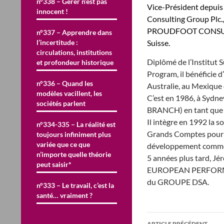
n°338 – Gérer n’est pas
Vice-Président depu
innocent !
Consulting Group Plc.,
PROUDFOOT CONSULTING
n°337 – Apprendre dans
l’incertitude :
Suisse.
circulations, institutions
Diplômé de l’Institut 
et profondeur historique
Program, il bénéficie 
n°336 – Quand les
Australie, au Mexique 
modèles vacillent, les
C’est en 1986, à Sydn
sociétés parlent
BRANCH) en tant que C
Il intègre en 1992 la 
n°334-335 – La réalité est
Grands Comptes pour l
toujours infiniment plus
variée que ce que
développement comme
n’importe quelle théorie
5 années plus tard, J
peut saisir*
EUROPEAN PERFORMAN
du GROUPE DSA.
n°333 – Le travail, c’est la
santé… vraiment ?
Navigation
ARTICLE PRÉCÉDENT