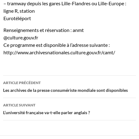
– tramway depuis les gares Lille-Flandres ou Lille-Europe :
ligne R, station
Eurotéléport
Renseignements et réservation :
anmt
@culture.gouv.fr
Ce programme est disponible à l’adresse suivante :
http://www.archivesnationales.culture.gouv.fr/camt/
Navigation
ARTICLE PRÉCÉDENT
des
Les archives de la presse consumériste mondiale sont disponibles
articles
ARTICLE SUIVANT
L’université française va-t-elle parler anglais ?