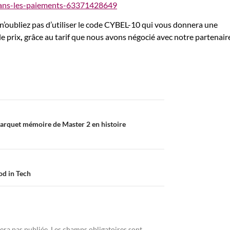
dans-les-paiements-63371428649
, n’oubliez pas d’utiliser le code CYBEL-10 qui vous donnera une
e prix
,
grâce au tarif que nous avons négocié avec notre partenair
rquet mémoire de Master 2 en histoire
od in Tech
era pas publiée.
Les champs obligatoires sont