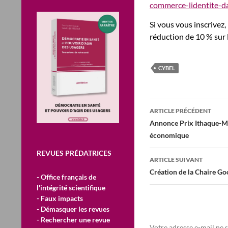
commerce-lidentite-
Si vous vous inscrivez
réduction de 10 % sur l
CYBEL
Navigation
ARTICLE PRÉCÉDENT
des
Annonce Prix Ithaque-Ma
économique
articles
REVUES PRÉDATRICES
ARTICLE SUIVANT
Création de la Chaire Go
- Office français de
l'intégrité scientifique
- Faux impacts
- Démasquer les revues
- Rechercher une revue
Votre adresse e-mail ne s