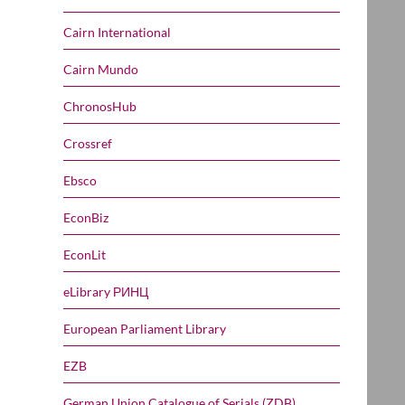
Cairn International
Cairn Mundo
ChronosHub
Crossref
Ebsco
EconBiz
EconLit
eLibrary РИНЦ
European Parliament Library
EZB
German Union Catalogue of Serials (ZDB)