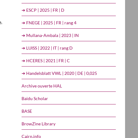
➔ ESCP | 2025 | FR | D
e.
➔ FNEGE | 2025 | FR | rang 4
➔ Mullana-Ambala | 2023 | IN
➔ LUISS | 2022 | IT | rang D
➔ HCERES | 2021 | FR | C
➔ Handelsblatt VWL | 2020 | DE | 0,025
Archive ouverte HAL
Baidu Scholar
BASE
BrowZine Library
Cairn.info