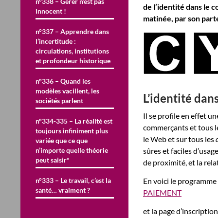
n°338 – Gérer n’est pas
de l’identité dans le
innocent !
matinée, par son par
n°337 – Apprendre dans
l’incertitude :
circulations, institutions
et profondeur historique
n°336 – Quand les
modèles vacillent, les
L’identité da
sociétés parlent
Il se profile en effet 
n°334-335 – La réalité est
commerçants et tous les
toujours infiniment plus
le Web et sur tous les
variée que ce que
n’importe quelle théorie
sûres et faciles d’usag
peut saisir*
de proximité, et la rela
n°333 – Le travail, c’est la
En voici le programme
santé… vraiment ?
PAIEMENT
et la page d’inscriptio