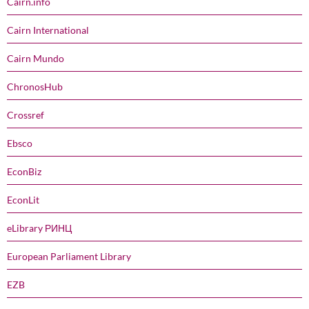
Cairn.info
Cairn International
Cairn Mundo
ChronosHub
Crossref
Ebsco
EconBiz
EconLit
eLibrary РИНЦ
European Parliament Library
EZB