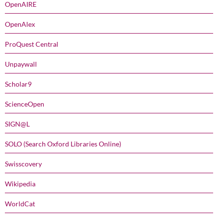
OpenAIRE
OpenAlex
ProQuest Central
Unpaywall
Scholar9
ScienceOpen
SIGN@L
SOLO (Search Oxford Libraries Online)
Swisscovery
Wikipedia
WorldCat