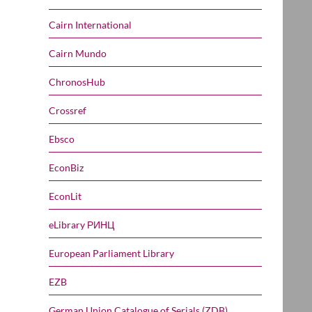
Cairn International
Cairn Mundo
ChronosHub
Crossref
Ebsco
EconBiz
EconLit
eLibrary РИНЦ
European Parliament Library
EZB
German Union Catalogue of Serials (ZDB)