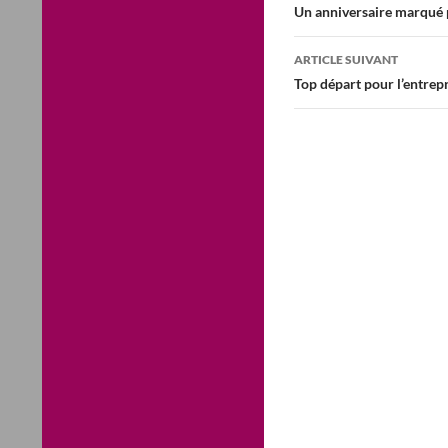
des
Un anniversaire marqué p
articles
ARTICLE SUIVANT
Top départ pour l’entrepr