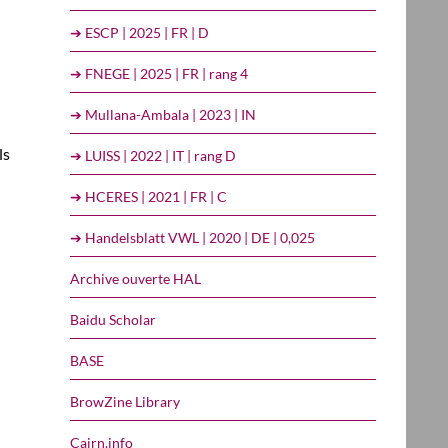
➔ ESCP | 2025 | FR | D
➔ FNEGE | 2025 | FR | rang 4
➔ Mullana-Ambala | 2023 | IN
ls
➔ LUISS | 2022 | IT | rang D
➔ HCERES | 2021 | FR | C
➔ Handelsblatt VWL | 2020 | DE | 0,025
Archive ouverte HAL
Baidu Scholar
BASE
BrowZine Library
Cairn.info