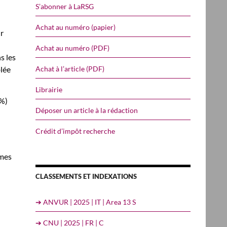
S’abonner à LaRSG
Achat au numéro (papier)
ur
Achat au numéro (PDF)
s les
Achat à l’article (PDF)
blée
Librairie
3%)
Déposer un article à la rédaction
Crédit d’impôt recherche
mmes
CLASSEMENTS ET INDEXATIONS
➔ ANVUR | 2025 | IT | Area 13 S
➔ CNU | 2025 | FR | C