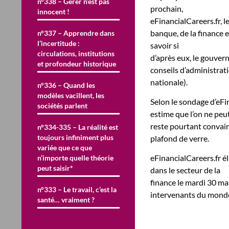
n°338 – Gérer n’est pas
prochain,
innocent !
eFinancialCareers.fr, l
banque, de la finance 
n°337 – Apprendre dans
l’incertitude :
savoir si
circulations, institutions
d’après eux, le gouver
et profondeur historique
conseils d’administrati
nationale).
n°336 – Quand les
modèles vacillent, les
Selon le sondage d’eFi
sociétés parlent
estime que l’on ne peut
reste pourtant convain
n°334-335 – La réalité est
toujours infiniment plus
plafond de verre.
variée que ce que
eFinancialCareers.fr é
n’importe quelle théorie
peut saisir*
dans le secteur de la
finance le mardi 30 mar
n°333 – Le travail, c’est la
intervenants du monde
santé… vraiment ?