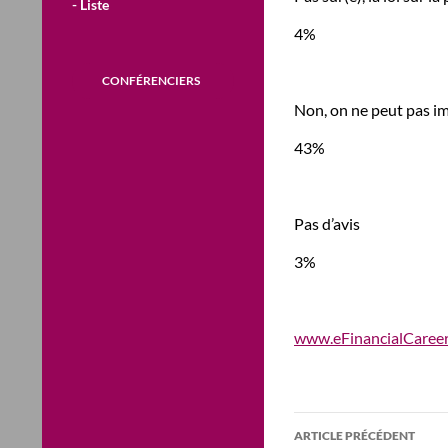
- Liste
4%
CONFÉRENCIERS
Non, on ne peut pas im
43%
Pas d’avis
3%
www.eFinancialCareer
Navigation
ARTICLE PRÉCÉDENT