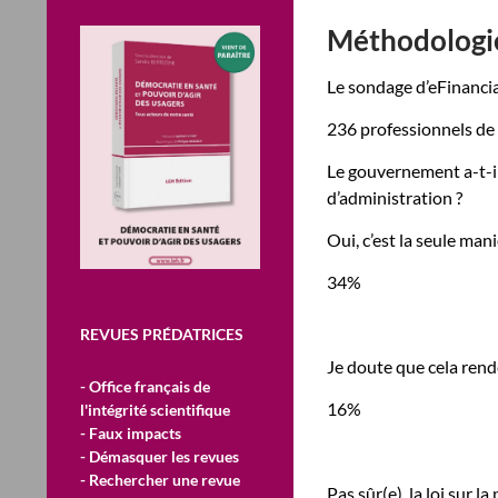
Méthodologi
Le sondage d’eFinancial
236 professionnels de 
Le gouvernement a-t-il
d’administration ?
Oui, c’est la seule man
34%
REVUES PRÉDATRICES
Je doute que cela ren
- Office français de
16%
l'intégrité scientifique
- Faux impacts
- Démasquer les revues
- Rechercher une revue
Pas sûr(e), la loi sur la