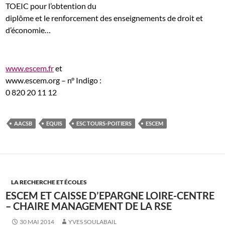
TOEIC pour l’obtention du
diplôme et le renforcement des enseignements de droit et
d’économie…
www.escem.fr
et
www.escem.org
– n° Indigo :
0 820 20 11 12
AACSB
EQUIS
ESC TOURS-POITIERS
ESCEM
LA RECHERCHE ET ÉCOLES
ESCEM ET CAISSE D’EPARGNE LOIRE-CENTRE
– CHAIRE MANAGEMENT DE LA RSE
30 MAI 2014
YVES SOULABAIL