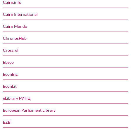
Cairn.info
Cairn International
Cairn Mundo
ChronosHub
Crossref
Ebsco
EconBiz
EconLit
eLibrary РИНЦ
European Parliament Library
EZB