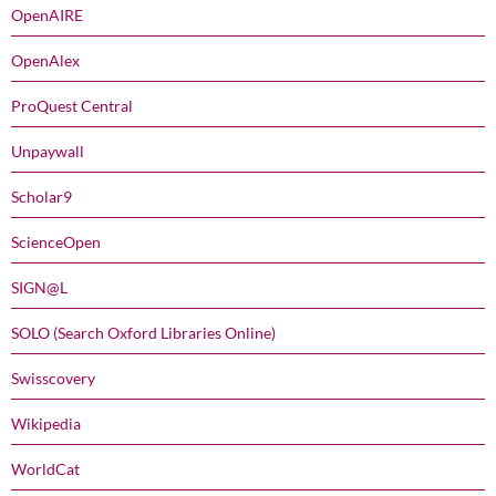
OpenAIRE
OpenAlex
ProQuest Central
Unpaywall
Scholar9
ScienceOpen
SIGN@L
SOLO (Search Oxford Libraries Online)
Swisscovery
Wikipedia
WorldCat