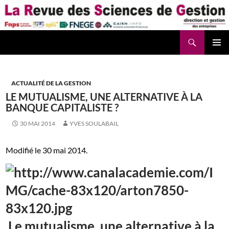
Aller
au
contenu
Recherche
La Revue des Sciences des Gestion – LaRSG.fr
ACTUALITÉ DE LA GESTION
LE MUTUALISME, UNE ALTERNATIVE À LA
BANQUE CAPITALISTE ?
30 MAI 2014
YVES SOULABAIL
Modifié le 30 mai 2014.
Le mutualisme, une alternative à la