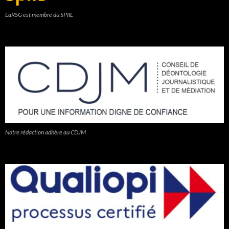
LaRSG est membre du SPIIL
Notre rédaction adhère au CDJM