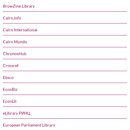
BrowZine Library
Cairn.info
Cairn International
Cairn Mundo
ChronosHub
Crossref
Ebsco
EconBiz
EconLit
eLibrary РИНЦ
European Parliament Library