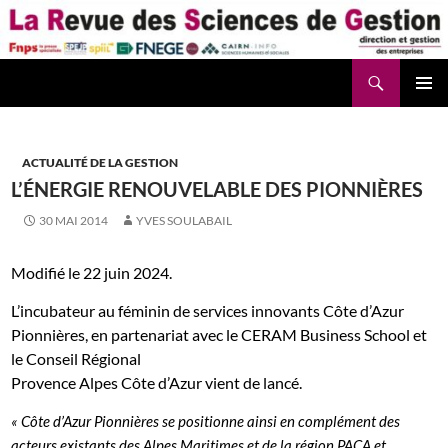
Aller
au
contenu
Recherche
La Revue des Sciences des Gestion – LaRSG.fr
ACTUALITÉ DE LA GESTION
L’ÉNERGIE RENOUVELABLE DES PIONNIÈRES
30 MAI 2014
YVES SOULABAIL
Modifié le 22 juin 2024.
L’incubateur au féminin de services innovants Côte d’Azur
Pionnières, en partenariat avec le CERAM Business School et
le Conseil Régional
Provence Alpes Côte d’Azur vient de lancé.
« Côte d’Azur Pionnières se positionne ainsi en complément des
acteurs existants des Alpes Maritimes et de la région PACA et