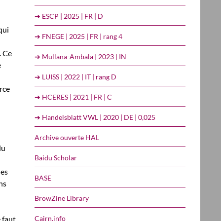
➔ ESCP | 2025 | FR | D
qui
➔ FNEGE | 2025 | FR | rang 4
. Ce
➔ Mullana-Ambala | 2023 | IN
e
➔ LUISS | 2022 | IT | rang D
rce
➔ HCERES | 2021 | FR | C
➔ Handelsblatt VWL | 2020 | DE | 0,025
Archive ouverte HAL
du
Baidu Scholar
les
BASE
ns
BrowZine Library
Cairn.info
 faut