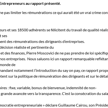
 Entrepreneurs au rapport présenté.
 pas limiter les rémunérations ce qui aurait été un vrai crime con
rs et ses 18500 adhérents se félicitent du travail de qualité réali
t ses
ent des rémunérations des dirigeants d’entreprises.
décision réaliste et pertinente du
et des finances, Pierre Moscovici de ne pas prendre de loi spécifi
nos entreprises.
Nous saluons ici un rapport remarquable reflétan
u monde de
mmandant notamment l’introduction du say on pay, ce rapport prop
tent sur la politique de rémunération des dirigeants et sur le détai
res : fixe, variable, bonus de bienvenue, indemnité de non-
 grande avancée vers la transparence. C’est la consécration du sala
émocratie entrepreneuriale » déclare Guillaume Cairou, son Préside