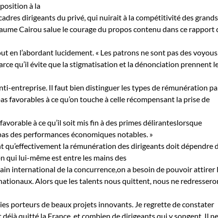
position à la
 cadres dirigeants du privé, qui nuirait à la compétitivité des grands
laume Cairou salue le courage du propos contenu dans ce rapport 
 tout en l’abordant lucidement. « Les patrons ne sont pas des voyous
arce qu’il évite que la stigmatisation et la dénonciation prennent l
ti-entreprise. Il faut bien distinguer les types de rémunération pa
 favorables à ce qu’on touche à celle récompensant la prise de
avorable à ce qu’il soit mis fin à des primes déliranteslorsque
e pas des performances économiques notables. »
nt qu’effectivement la rémunération des dirigeants doit dépendre 
on qui lui-même est entre les mains des
ain international de la concurrence,on a besoin de pouvoir attirer 
rnationaux. Alors que les talents nous quittent, nous ne redressero
es porteurs de beaux projets innovants. Je regrette de constater
déjà quitté la France, et combien de dirigeants qui y songent. Il ne