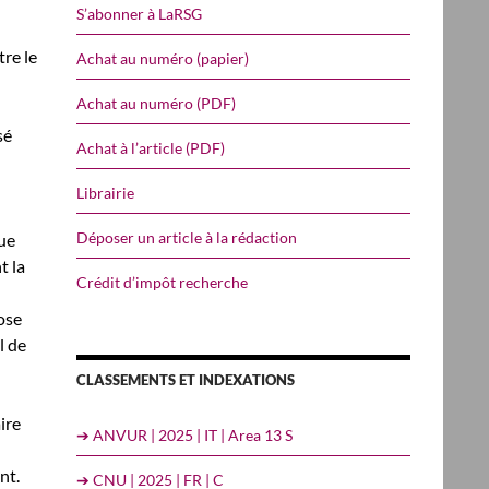
S’abonner à LaRSG
tre le
Achat au numéro (papier)
Achat au numéro (PDF)
sé
Achat à l’article (PDF)
Librairie
Déposer un article à la rédaction
que
t la
Crédit d’impôt recherche
ose
l de
CLASSEMENTS ET INDEXATIONS
ire
➔ ANVUR | 2025 | IT | Area 13 S
nt.
➔ CNU | 2025 | FR | C