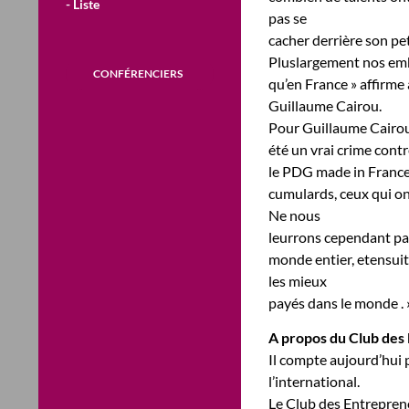
- Liste
pas se
cacher derrière son pe
Pluslargement nos emb
CONFÉRENCIERS
qu’en France » affirme 
Guillaume Cairou.
Pour Guillaume Cairou 
été un vrai crime cont
le PDG made in Francep
cumulards, ceux qui on
Ne nous
leurrons cependant pas
monde entier, etensuit
les mieux
payés dans le monde . 
A propos du Club des
Il compte aujourd’hui 
l’international.
Le Club des Entreprene