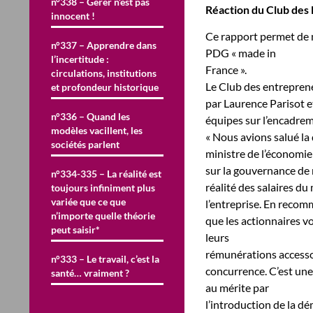
n°338 – Gérer n’est pas
Réaction du Club des
innocent !
Ce rapport permet de ne
n°337 – Apprendre dans
PDG « made in
l’incertitude :
France ».
circulations, institutions
Le Club des entrepreneu
et profondeur historique
par Laurence Parisot e
n°336 – Quand les
équipes sur l’encadrem
modèles vacillent, les
« Nous avions salué la 
sociétés parlent
ministre de l’économie 
sur la gouvernance de 
n°334-335 – La réalité est
réalité des salaires d
toujours infiniment plus
variée que ce que
l’entreprise. En reco
n’importe quelle théorie
que les actionnaires vo
peut saisir*
leurs
rémunérations accessoi
n°333 – Le travail, c’est la
concurrence. C’est une
santé… vraiment ?
au mérite par
l’introduction de la d