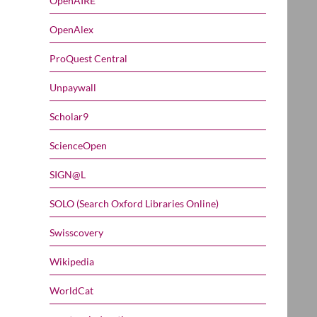
OpenAIRE
OpenAlex
ProQuest Central
Unpaywall
Scholar9
ScienceOpen
SIGN@L
SOLO (Search Oxford Libraries Online)
Swisscovery
Wikipedia
WorldCat