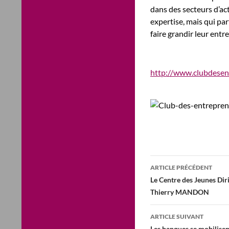
dans des secteurs d’act
expertise, mais qui pa
faire grandir leur entre
http://www.clubdesen
Navigation
ARTICLE PRÉCÉDENT
des
Le Centre des Jeunes Diri
Thierry MANDON
articles
ARTICLE SUIVANT
Les banques se mobilisen