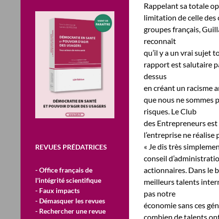
Rappelant sa totale op
limitation de celle des
groupes français, Guil
reconnaît
qu’il y a un vrai sujet
rapport est salutaire p
dessus
en créant un racisme an
que nous ne sommes pas
risques. Le Club
des Entrepreneurs est f
l’entreprise ne réalis
« Je dis très simpleme
REVUES PRÉDATRICES
conseil d’administrati
actionnaires. Dans le b
- Office français de
l'intégrité scientifique
meilleurs talents inte
- Faux impacts
pas notre
- Démasquer les revues
économie sans ces géni
- Rechercher une revue
combien de talents ont 