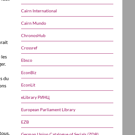
Cairn International
Cairn Mundo
ChronosHub
rait
Crossref
 les
Ebsco
er.
EconBiz
ns du
EconLit
rons
eLibrary РИНЦ
European Parliament Library
EZB
tous,
German Union Catalogue of Serials (ZDB)