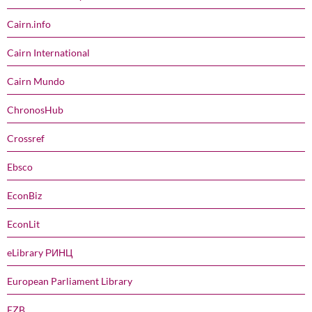
Cairn.info
Cairn International
Cairn Mundo
ChronosHub
Crossref
Ebsco
EconBiz
EconLit
eLibrary РИНЦ
European Parliament Library
EZB