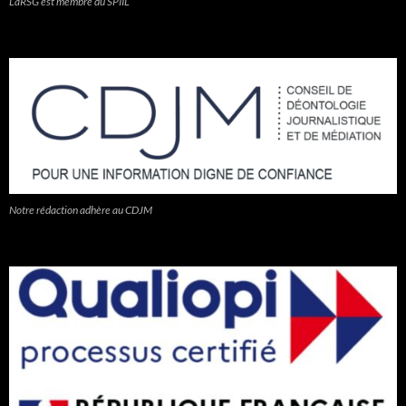
LaRSG est membre du SPIIL
Notre rédaction adhère au CDJM