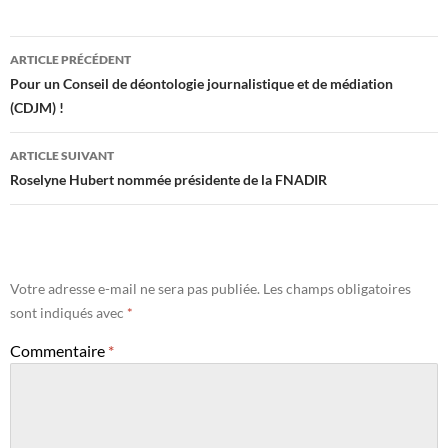
Navigation
ARTICLE PRÉCÉDENT
des
Pour un Conseil de déontologie journalistique et de médiation
(CDJM) !
articles
ARTICLE SUIVANT
Roselyne Hubert nommée présidente de la FNADIR
Votre adresse e-mail ne sera pas publiée.
Les champs obligatoires
sont indiqués avec
*
Commentaire
*