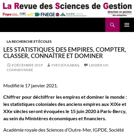
Aller
au
contenu
Recherche
La Revue des Sciences des Gestion – LaRSG.fr
LA RECHERCHE ET ÉCOLES
LES STATISTIQUES DES EMPIRES, COMPTER,
CLASSER, CONNAÎTRE ET DOMINER
8 DÉCEMBRE 2019
YVES SOULABAIL
LAISSER UN
COMMENTAIRE
Modifié le 17 janvier 2021.
Chiffrer pour déchiffrer les empires et dominer le monde :
les statistiques coloniales des anciens empires aux XIXe et
XXe siècles seront évoquées le 15 juin 2020 à Paris-Bercy,
au sein du Ministères économiques et financiers.
Académie royale des Sciences d’Outre-Mer, IGPDE, Société