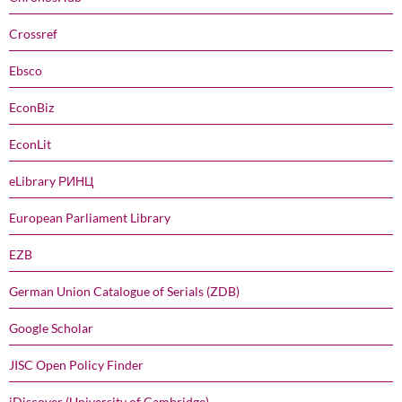
Crossref
Ebsco
EconBiz
EconLit
eLibrary РИНЦ
European Parliament Library
EZB
German Union Catalogue of Serials (ZDB)
Google Scholar
JISC Open Policy Finder
iDiscover (University of Cambridge)