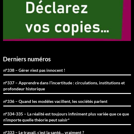
Derniers numéros
n°338 – Gérer n’est pas innocent !
n°337 – Apprendre dans l’incertitude : circulations, institutions et
profondeur historique
n°336 – Quand les modèles vacillent, les sociétés parlent
n°334-335 – La réalité est toujours infiniment plus variée que ce que
n’importe quelle théorie peut saisir*
n°333 – Le travail, c’est la santé… vraiment ?