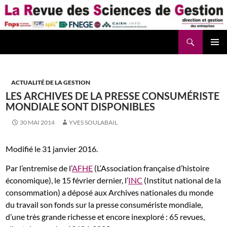
Aller
au
contenu
Recherche
La Revue des Sciences des Gestion – LaRSG.fr
ACTUALITÉ DE LA GESTION
LES ARCHIVES DE LA PRESSE CONSUMÉRISTE
MONDIALE SONT DISPONIBLES
30 MAI 2014
YVES SOULABAIL
Modifié le 31 janvier 2016.
Par l’entremise de l’
AFHE
(L‘Association française d’histoire
économique), le 15 février dernier, l’
INC
(Institut national de la
consommation) a déposé aux Archives nationales du monde
du travail son fonds sur la presse consumériste mondiale,
d’une très grande richesse et encore inexploré : 65 revues,