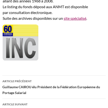
allant des années 1968 à 2008.
Le listing du fonds déposé aux ANMT est disponible
par consultation électronique.
Suite des archives disponibles sur un
site spécialisé
.
Navigation
ARTICLE PRÉCÉDENT
des
Guillaume CAIROU élu Président de la Fédération Européenne du
Portage Salarial
articles
ARTICLE SUIVANT