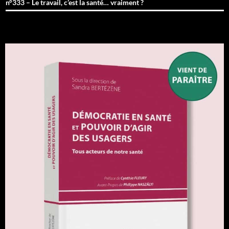
n°333 – Le travail, c’est la santé… vraiment ?