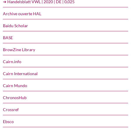
➔ Handelsblatt VWL | 2020 | DE | 0,025
Archive ouverte HAL
Baidu Scholar
BASE
BrowZine Library
Cairn.info
Cairn International
Cairn Mundo
ChronosHub
Crossref
Ebsco