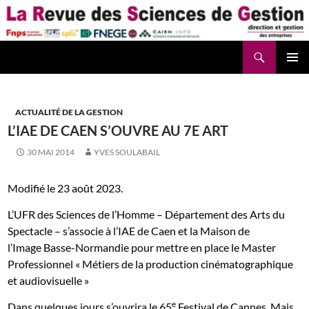
Aller
au
contenu
Recherche
La Revue des Sciences des Gestion – LaRSG.fr
ACTUALITÉ DE LA GESTION
L’IAE DE CAEN S’OUVRE AU 7E ART
30 MAI 2014
YVES SOULABAIL
Modifié le 23 août 2023.
L’UFR des Sciences de l’Homme – Département des Arts du
Spectacle – s’associe à l’IAE de Caen et la Maison de
l’Image Basse-Normandie pour mettre en place le Master
Professionnel « Métiers de la production cinématographique
et audiovisuelle »
e
Dans quelques jours s’ouvrira le 65
Festival de Cannes. Mais