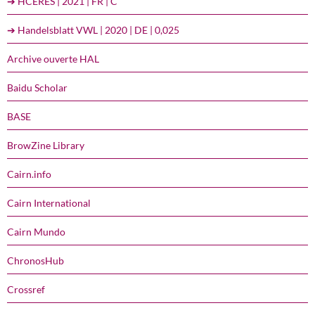
➔ HCERES | 2021 | FR | C
➔ Handelsblatt VWL | 2020 | DE | 0,025
Archive ouverte HAL
Baidu Scholar
BASE
BrowZine Library
Cairn.info
Cairn International
Cairn Mundo
ChronosHub
Crossref