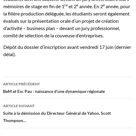
re
e
e
mémoires de stage en fin de 1
et 2
année. En 2
année, pour
la filière production déléguée, les étudiants seront également
évalués sur la présentation orale d’un projet de création
d’activité – business plan – devant un jury professionnel,
comité de sélection de la couveuse d’entreprises.
Dépôt du dossier d’inscription avant vendredi 17 juin (dernier
délai).
Navigation
ARTICLE PRÉCÉDENT
des
BeM et Esc Pau : naissance d’une dynamique régionale
articles
ARTICLE SUIVANT
Suite à la démission du Directeur Général de Yahoo, Scott
Thompson…