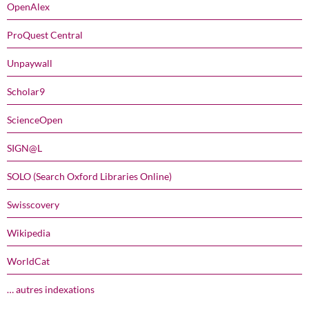
OpenAlex
ProQuest Central
Unpaywall
Scholar9
ScienceOpen
SIGN@L
SOLO (Search Oxford Libraries Online)
Swisscovery
Wikipedia
WorldCat
… autres indexations