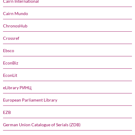
Cairn International
Cairn Mundo
ChronosHub
Crossref
Ebsco
EconBiz
EconLit
eLibrary РИНЦ
European Parliament Library
EZB
German Union Catalogue of Serials (ZDB)