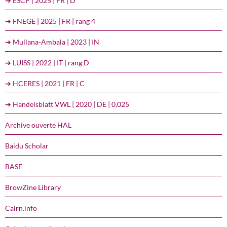
➔ ESCP | 2025 | FR | D
➔ FNEGE | 2025 | FR | rang 4
➔ Mullana-Ambala | 2023 | IN
➔ LUISS | 2022 | IT | rang D
➔ HCERES | 2021 | FR | C
➔ Handelsblatt VWL | 2020 | DE | 0,025
Archive ouverte HAL
Baidu Scholar
BASE
BrowZine Library
Cairn.info