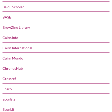
Baidu Scholar
BASE
BrowZine Library
Cairn.info
Cairn International
Cairn Mundo
ChronosHub
Crossref
Ebsco
EconBiz
EconLit