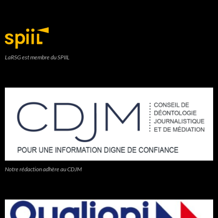
LaRSG est membre du SPIIL
Notre rédaction adhère au CDJM