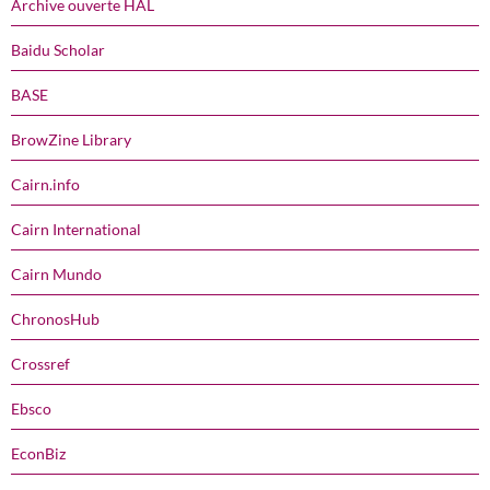
Archive ouverte HAL
Baidu Scholar
BASE
BrowZine Library
Cairn.info
Cairn International
Cairn Mundo
ChronosHub
Crossref
Ebsco
EconBiz