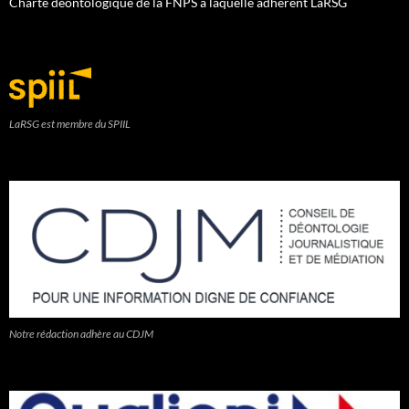
Charte déontologique de la FNPS à laquelle adhèrent LaRSG
LaRSG est membre du SPIIL
Notre rédaction adhère au CDJM