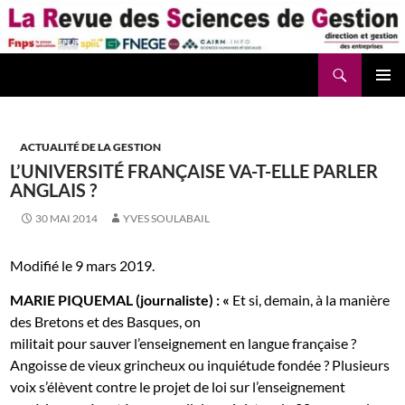
Aller
au
contenu
Recherche
La Revue des Sciences des Gestion – LaRSG.fr
ACTUALITÉ DE LA GESTION
L’UNIVERSITÉ FRANÇAISE VA-T-ELLE PARLER
ANGLAIS ?
30 MAI 2014
YVES SOULABAIL
Modifié le 9 mars 2019.
MARIE PIQUEMAL (journaliste) : «
Et si, demain, à la manière
des Bretons et des Basques, on
militait pour sauver l’enseignement en langue française ?
Angoisse de vieux grincheux ou inquiétude fondée ? Plusieurs
voix s’élèvent
contre le projet de loi sur l’enseignement