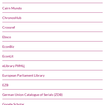
Cairn Mundo
ChronosHub
Crossref
Ebsco
EconBiz
EconLit
eLibrary РИНЦ
European Parliament Library
EZB
German Union Catalogue of Serials (ZDB)
Google Scholar