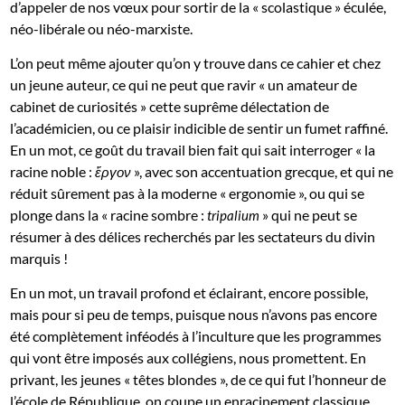
d’appeler de nos vœux pour sortir de la « scolastique » éculée,
néo-libérale ou néo-marxiste.
L’on peut même ajouter qu’on y trouve dans ce cahier et chez
un jeune auteur, ce qui ne peut que ravir « un amateur de
cabinet de curiosités » cette suprême délectation de
l’académicien, ou ce plaisir indicible de sentir un fumet raffiné.
En un mot, ce goût du travail bien fait qui sait interroger « la
racine noble :
», avec son accentuation grecque, et qui ne
ἔργον
réduit sûrement pas à la moderne « ergonomie », ou qui se
plonge dans la « racine sombre :
» qui ne peut se
tripalium
résumer à des délices recherchés par les sectateurs du divin
marquis !
En un mot, un travail profond et éclairant, encore possible,
mais pour si peu de temps, puisque nous n’avons pas encore
été complètement inféodés à l’inculture que les programmes
qui vont être imposés aux collégiens, nous promettent. En
privant, les jeunes « têtes blondes », de ce qui fut l’honneur de
l’école de République, on coupe un enracinement classique,