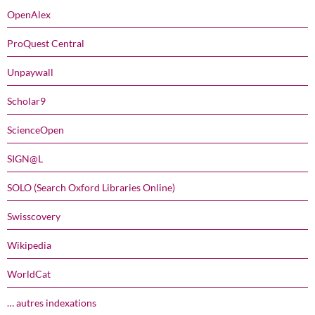
OpenAlex
ProQuest Central
Unpaywall
Scholar9
ScienceOpen
SIGN@L
SOLO (Search Oxford Libraries Online)
Swisscovery
Wikipedia
WorldCat
… autres indexations