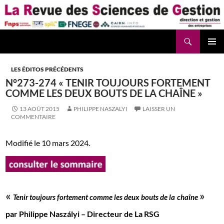
Aller
au
contenu
Recherche
La Revue des Sciences des Gestion – LaRSG.fr
LES ÉDITOS PRÉCÉDENTS
N°273-274 « TENIR TOUJOURS FORTEMENT
COMME LES DEUX BOUTS DE LA CHAÎNE »
13 AOÛT 2015
PHILIPPE NASZALYI
LAISSER UN
COMMENTAIRE
Modifié le 10 mars 2024.
«
»
Tenir toujours fortement comme les deux bouts de la
chaîne
par Philippe Naszályi – Directeur de La RSG