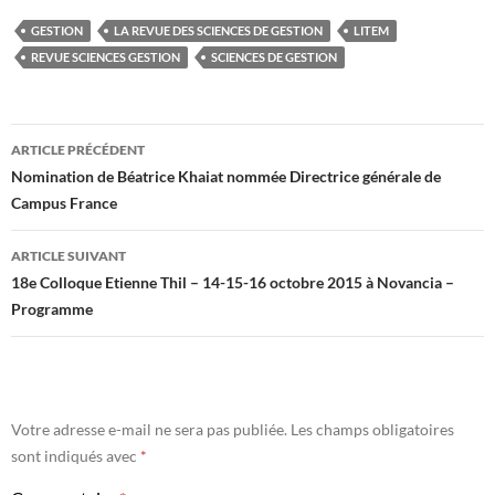
GESTION
LA REVUE DES SCIENCES DE GESTION
LITEM
REVUE SCIENCES GESTION
SCIENCES DE GESTION
Navigation
ARTICLE PRÉCÉDENT
des
Nomination de Béatrice Khaiat nommée Directrice générale de
Campus France
articles
ARTICLE SUIVANT
18e Colloque Etienne Thil – 14-15-16 octobre 2015 à Novancia –
Programme
Votre adresse e-mail ne sera pas publiée.
Les champs obligatoires
sont indiqués avec
*