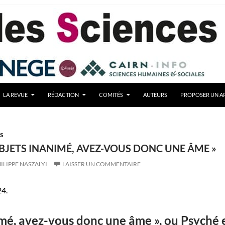
LA REVUE
RÉDACTION
COMITÉS
AUTEURS
PROPOSER UN AR
TS
OBJETS INANIMÉ, AVEZ-VOUS DONC UNE ÂME »
ILIPPE NASZALYI
LAISSER UN COMMENTAIRE
24.
imé, avez-vous donc une âme », ou Psyché 