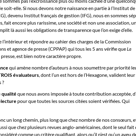
 sommes pas l’excroissance plus ou moins cachée d’une quelcon
le soit-elle. Si nous devons notre naissance en partie à l’Institut de
CG), devenu Institut français de gestion (IFG), nous en sommes sé
 fait encore plus rarissime, une société et non une association, u
plit là aussi les obligations de transparence que l’on exige d’elle.
e l’intérieur et répondre au cahier des charges de la Commission
ions et agence de presse (CPPAP) qui tous les 5 ans vérifie que
La
presse, est bien notre caractère propre.
ance
qui amène nombre d’auteurs à nous soumettre par priorité le
TROIS évaluateurs
, dont l’un est hors de l’Hexagone, valident leur
 ?
 qualité
que nous avons imposée à toute contribution acceptée, d’
electure
pour que toutes les sources citées soient vérifiées. Qui
nc un long chemin, plus long que chez nombre de nos consœurs, e
 aussi que chez plusieurs revues anglo-américaines, dont le seul fait 
considéré comme un critère qualifiant, alors qu’il n’est qu’un aveu d