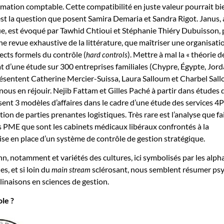
rmation comptable. Cette compatibilité en juste valeur pourrait bi
’est la question que posent Samira Demaria et Sandra Rigot. Janus,
e, est évoqué par Tawhid Chtioui et Stéphanie Thiéry Dubuisson,
ne revue exhaustive de la littérature, que maîtriser une organisati
ects formels du contrôle (
). Mettre à mal la « théorie d
hard controls
ltat d’une étude sur 300 entreprises familiales (Chypre, Égypte, Jord
résentent Catherine Mercier-Suissa, Laura Salloum et Charbel Sal
us en réjouir. Nejib Fattam et Gilles Paché à partir dans études 
sent 3 modèles d’affaires dans le cadre d’une étude des services 4P
ation de parties prenantes logistiques. Très rare est l’analyse que fa
 PME que sont les cabinets médicaux libéraux confrontés à la
se en place d’un système de contrôle de gestion stratégique.
nn, notamment et variétés des cultures, ici symbolisés par les alph
ues, et si loin du
sclérosant, nous semblent résumer ps
main stream
inaisons en sciences de gestion.
ole ?