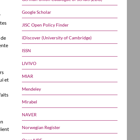
Google Scholar
r
ntes
JISC Open Policy Finder
 de
iDiscover (University of Cambridge)
ente
ISSN
LIVIVO
rs
MIAR
i et
Mendeley
aits
Mirabel
NAVER
on
Norwegian Register
dient