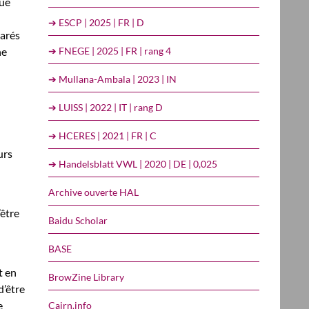
que
➔ ESCP | 2025 | FR | D
parés
➔ FNEGE | 2025 | FR | rang 4
ne
➔ Mullana-Ambala | 2023 | IN
➔ LUISS | 2022 | IT | rang D
➔ HCERES | 2021 | FR | C
urs
➔ Handelsblatt VWL | 2020 | DE | 0,025
Archive ouverte HAL
être
Baidu Scholar
BASE
t en
BrowZine Library
d’être
e
Cairn.info