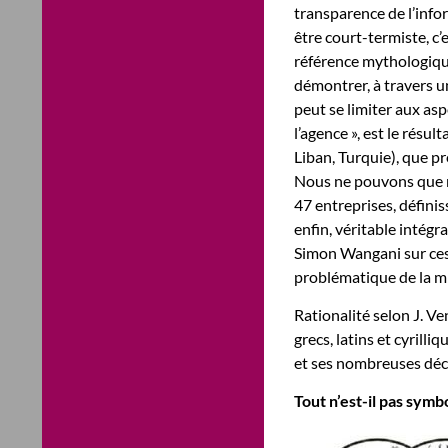
transparence de l’info
être court-termiste, c
référence mythologiqu
démontrer, à travers u
peut se limiter aux asp
l’agence », est le résu
Liban, Turquie), que p
Nous ne pouvons que no
47 entreprises, définis
enfin, véritable intégr
Simon Wangani sur ces
problématique de la mi
Rationalité selon J. Ve
grecs, latins et cyrilliq
et ses nombreuses décl
Tout n’est-il pas symb