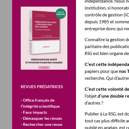
indépendance. Nous ne
institution, si honorab
contrôle de gestion (I
depuis 1985 et sommes,
entreprise donc qui rem
Connaître la gestion d
paritaire des publicat
est bien organe de 
RSG
C’est cette indépend
papiers pour que
nos 
recherche. Qui d’autres
REVUES PRÉDATRICES
C’est cette volonté de
l’objet
d’une double r
- Office français de
d’autres ?
l'intégrité scientifique
- Faux impacts
Publier à
est do
La RSG,
- Démasquer les revues
tout cas plus difficile
- Rechercher une revue
publié en anglais, est 