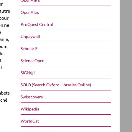
OpenAIRE
en
 autre
OpenAlex
 pour
ProQuest Central
on ne
e
Unpaywall
anie,
loum,
Scholar9
de
L,
ScienceOpen
it
SIGN@L
SOLO (Search Oxford Libraries Online)
abets
Swisscovery
yché
Wikipedia
WorldCat