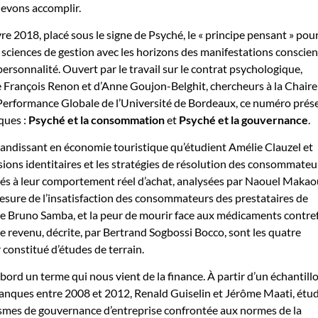
evons accomplir.
re 2018, placé sous le signe de Psyché, le « principe pensant » pou
s sciences de gestion avec les horizons des manifestations conscie
personnalité. Ouvert par le travail sur le contrat psychologique,
 François Renon et d’Anne Goujon-Belghit, chercheurs à la Chaire
Performance Globale de l’Université de Bordeaux, ce numéro prés
ques :
Psyché et la consommation
et
Psyché et la gouvernance
.
randissant en économie touristique qu’étudient Amélie Clauzel et
nsions identitaires et les stratégies de résolution des consommateu
és à leur comportement réel d’achat, analysées par Naouel Makaou
esure de l’insatisfaction des consommateurs des prestataires de
e Bruno Samba, et la peur de mourir face aux médicaments contref
le revenu, décrite, par Bertrand Sogbossi Bocco, sont les quatre
 constitué d’études de terrain.
bord un terme qui nous vient de la finance. À partir d’un échantill
banques entre 2008 et 2012, Renald Guiselin et Jérôme Maati, étu
ismes de gouvernance d’entreprise confrontée aux normes de la