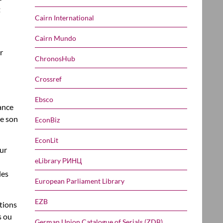
t
Cairn International
l
Cairn Mundo
r
ChronosHub
Crossref
Ebsco
ance
de son
EconBiz
EconLit
ur
eLibrary РИНЦ
les
European Parliament Library
EZB
utions
s ou
German Union Catalogue of Serials (ZDB)