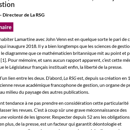
stion
 – Directeur de La RSG
habiter Lamartine avec John Venn est en quelque sorte le pari de 
ui inaugure 2018. Il y a bien longtemps que les sciences de gesti
t le diagramme que ce mathématicien britannique mit au point et p
[1]. Pour mémoire, et sans aucun rapport apparent, c’est cette m
 le Législateur français instituait enfin, la liberté de la presse.
 d’un lien entre les deux. D’abord,
est, depuis sa création en 
La RSG
 ancienne revue académique francophone de gestion, un organe de p
 au milieu du paysage des autres publications.
nt tendance à ne pas prendre en considération cette particularité
 classer les revues. C’est à coup sûr une grave méconnaissance des
 une volonté de les ignorer. Respecter depuis 52 ans les obligations
 en plus, de la presse, est un facteur qui garantit déontologie et