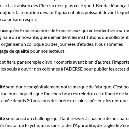
rs. « La trahison des Clercs » n’est plus celle que J. Benda dénonçai
 toujours la tentation devant l’apparent plus puissant devant leque
e colonisé en esprit.
ance
qu’en France ou hors de France, ceux qui entendent se tourne
ginale ou innovante, que demandent les institutions qui sollicitent
r organiser un colloque ou des journées d’études. Nous sommes
 gage de qualité
pour nos lecteurs.
 fiers, par exemple d’avoir compris avant bien d’autres, l’import
é les seuls à ouvrir nos colonnes à l’ADERSE pour publier les actes 
ité
sont donc congénitalement notre marque de fabrique. C’est po
oujours inquiets que l’on cherche à restreindre cette liberté de la
tamée depuis 30 ans sous des prétextes plus spécieux les uns que 
ité
sont aussi un challenge qu’il faut relever à chacune de nos par
’à l’instar de Psyché, mais sans l’aide d’Aphrodite, de l’aigle de Zeu