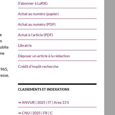
S’abonner à LaRSG
Achat au numéro (papier)
Achat au numéro (PDF)
ce
Achat à l’article (PDF)
on
Librairie
ublia
ême
Déposer un article à la rédaction
Crédit d’impôt recherche
1965,
resse.
CLASSEMENTS ET INDEXATIONS
➔ ANVUR | 2025 | IT | Area 13 S
➔ CNU | 2025 | FR | C