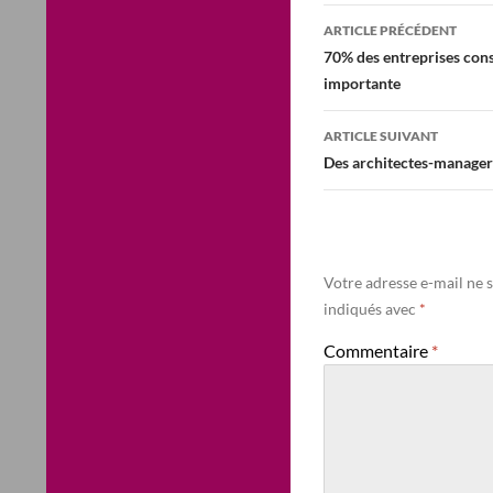
Navigation
ARTICLE PRÉCÉDENT
des
70% des entreprises cons
importante
articles
ARTICLE SUIVANT
Des architectes-manager
Votre adresse e-mail ne s
indiqués avec
*
Commentaire
*