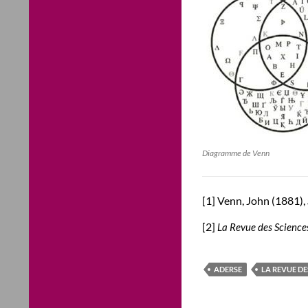
Diagramme de Venn
[1] Venn, John (1881),
[2]
La Revue des Science
ADERSE
LA REVUE DE