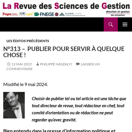
Aller
au
contenu
Recherche
La Revue des Sciences des Gestion – LaRSG.fr
LES ÉDITOS PRÉCÉDENTS
N°313 – PUBLIER POUR SERVIR À QUELQUE
CHOSE !
12 MAI 2022
PHILIPPE NASZALYI
LAISSER UN
COMMENTAIRE
Modifié le 9 mai 2024.
Choisir de publier tel ou tel article est une tâche que
tout directeur de revue, tout rédacteur en chef, tout
comité d’orientation ou de rédaction ne peut
regarder qu’avec gravité.
Bien entendu dans la presse d’information politique et