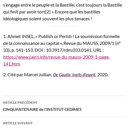
s’engage entre le peuple et la Bastille, c’est toujours la Bastille
qui finit par avoir tort[2] ». Encore que les bastilles
idéologiques soient souvent les plus tenaces !
1. Ahmet INSEL, « Publish or Perish ! La soumission formelle
de la connaissance au capital », Revue du MAUSS, 2009/1 (n°
33), p. 141-153. DOI : 10.3917/rdm.033.0141. URL :
https://www.cairn.info/revue-du-mauss-2009-1-page-
141.htm
.
2. Cité par Marcel Jullian,
, 2020.
De Gaulle, traits d’esprit
Navigation
ARTICLE PRÉCÉDENT
des
CINQUANTENAIRE de l’INSTITUT CEDIMES
articles
ARTICLE SUIVANT