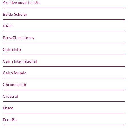
Archive ouverte HAL
Baidu Scholar
BASE
BrowZine Library
Cairn.info
Cairn International
Cairn Mundo
ChronosHub
Crossref
Ebsco
EconBiz