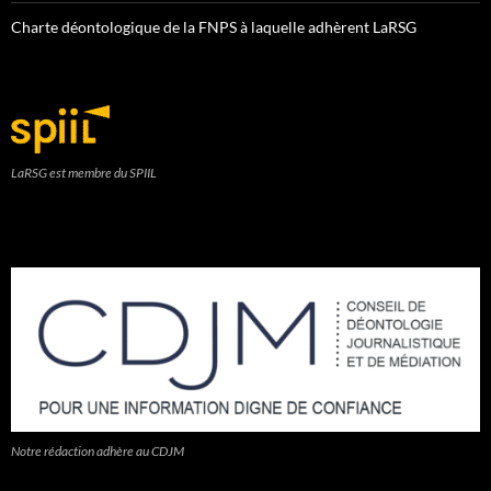
Charte déontologique de la FNPS à laquelle adhèrent LaRSG
LaRSG est membre du SPIIL
Notre rédaction adhère au CDJM