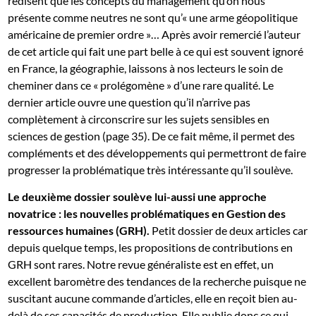
redisent que les concepts du management qu’on nous
présente comme neutres ne sont qu’« une arme géopolitique
américaine de premier ordre »… Après avoir remercié l’auteur
de cet article qui fait une part belle à ce qui est souvent ignoré
en France, la géographie, laissons à nos lecteurs le soin de
cheminer dans ce « prolégomène » d’une rare qualité. Le
dernier article ouvre une question qu’il n’arrive pas
complètement à circonscrire sur les sujets sensibles en
sciences de gestion (page 35). De ce fait même, il permet des
compléments et des développements qui permettront de faire
progresser la problématique très intéressante qu’il soulève.
Le deuxième dossier soulève lui-aussi une approche
novatrice : les nouvelles problématiques en Gestion des
ressources humaines (GRH).
Petit dossier de deux articles car
depuis quelque temps, les propositions de contributions en
GRH sont rares. Notre revue généraliste est en effet, un
excellent baromètre des tendances de la recherche puisque ne
suscitant aucune commande d’articles, elle en reçoit bien au-
delà de ses capacités de production. Elle publie donc ce qui