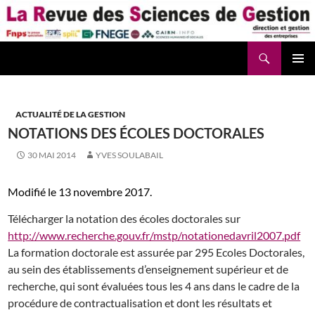
Aller
au
contenu
Recherche
La Revue des Sciences des Gestion – LaRSG.fr
ACTUALITÉ DE LA GESTION
NOTATIONS DES ÉCOLES DOCTORALES
30 MAI 2014
YVES SOULABAIL
Modifié le 13 novembre 2017.
Télécharger la notation des écoles doctorales sur
http://www.recherche.gouv.fr/mstp/notationedavril2007.pdf
La formation doctorale est assurée par 295 Ecoles Doctorales,
au sein des établissements d’enseignement supérieur et de
recherche, qui sont évaluées tous les 4 ans dans le cadre de la
procédure de contractualisation et dont les résultats et