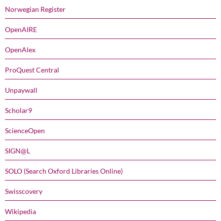
Norwegian Register
OpenAIRE
OpenAlex
ProQuest Central
Unpaywall
Scholar9
ScienceOpen
SIGN@L
SOLO (Search Oxford Libraries Online)
Swisscovery
Wikipedia