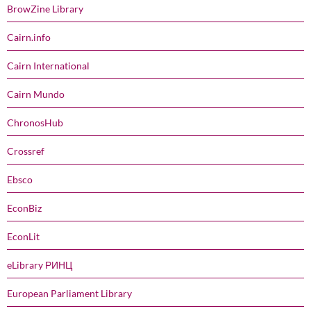
BrowZine Library
Cairn.info
Cairn International
Cairn Mundo
ChronosHub
Crossref
Ebsco
EconBiz
EconLit
eLibrary РИНЦ
European Parliament Library