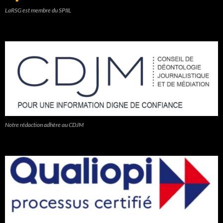
LaRSG est membre du SPIIL
Notre rédaction adhère au CDJM