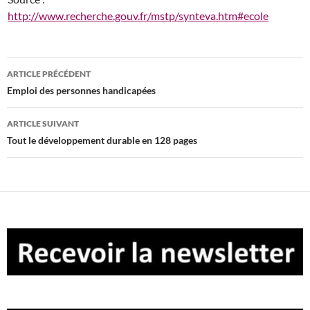
http://www.recherche.gouv.fr/mstp/synteva.htm#ecole
Navigation
ARTICLE PRÉCÉDENT
des
Emploi des personnes handicapées
articles
ARTICLE SUIVANT
Tout le développement durable en 128 pages