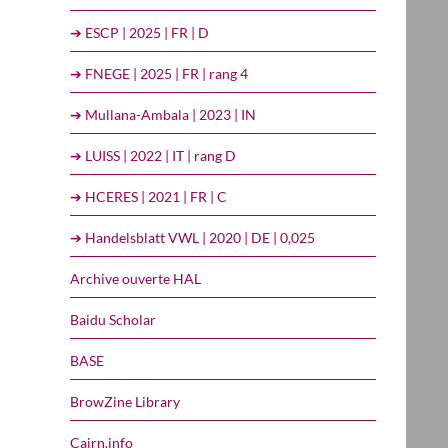
➔ ESCP | 2025 | FR | D
➔ FNEGE | 2025 | FR | rang 4
➔ Mullana-Ambala | 2023 | IN
➔ LUISS | 2022 | IT | rang D
➔ HCERES | 2021 | FR | C
➔ Handelsblatt VWL | 2020 | DE | 0,025
Archive ouverte HAL
Baidu Scholar
BASE
BrowZine Library
Cairn.info