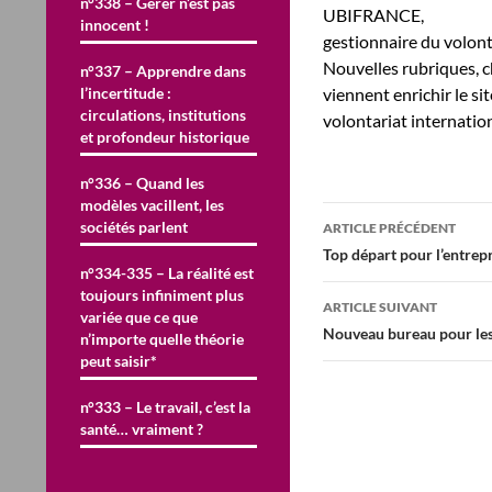
n°338 – Gérer n’est pas
UBIFRANCE,
innocent !
gestionnaire du volonta
Nouvelles rubriques,
n°337 – Apprendre dans
l’incertitude :
viennent enrichir le si
circulations, institutions
volontariat internatio
et profondeur historique
n°336 – Quand les
modèles vacillent, les
Navigation
sociétés parlent
ARTICLE PRÉCÉDENT
des
Top départ pour l’entrepr
n°334-335 – La réalité est
articles
toujours infiniment plus
ARTICLE SUIVANT
variée que ce que
Nouveau bureau pour les
n’importe quelle théorie
peut saisir*
n°333 – Le travail, c’est la
santé… vraiment ?