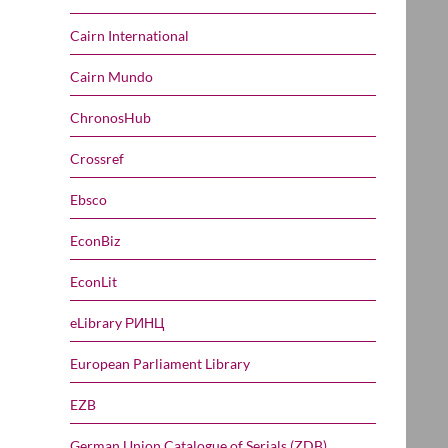
Cairn International
Cairn Mundo
ChronosHub
Crossref
Ebsco
EconBiz
EconLit
eLibrary РИНЦ
European Parliament Library
EZB
German Union Catalogue of Serials (ZDB)