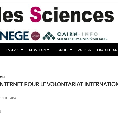
LA REVUE
RÉDACTION
COMITÉS
AUTEURS
PROPOSER UN 
ION
INTERNET POUR LE VOLONTARIAT INTERNATIO
S SOULABAIL
.