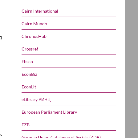
Cairn International
Cairn Mundo
ChronosHub
CI
Crossref
Ebsco
EconBiz
EconLit
eLibrary РИНЦ
European Parliament Library
EZB
s
German Union Catalogue of Serials (ZDB)