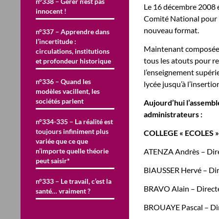
n°338 – Gérer n’est pas
Le 16 décembre 2008 ét
innocent !
Comité National pour 
nouveau format.
n°337 – Apprendre dans
l’incertitude :
Maintenant composée de
circulations, institutions
tous les atouts pour r
et profondeur historique
l’enseignement supérie
n°336 – Quand les
lycée jusqu’à l’insertio
modèles vacillent, les
sociétés parlent
Aujourd’hui l’assemblé
administrateurs :
n°334-335 – La réalité est
toujours infiniment plus
COLLEGE « ECOLES » 
variée que ce que
n’importe quelle théorie
ATENZA Andrès – Dire
peut saisir*
BIAUSSER Hervé – Dire
n°333 – Le travail, c’est la
BRAVO Alain – Direc
santé… vraiment ?
BROUAYE Pascal – Dire