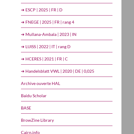
➔ ESCP | 2025 | FR | D
➔ FNEGE | 2025 | FR | rang 4
➔ Mullana-Ambala | 2023 | IN
➔ LUISS | 2022 | IT | rang D
➔ HCERES | 2021 | FR | C
➔ Handelsblatt VWL | 2020 | DE | 0,025
Archive ouverte HAL
Baidu Scholar
BASE
BrowZine Library
Cairn.info