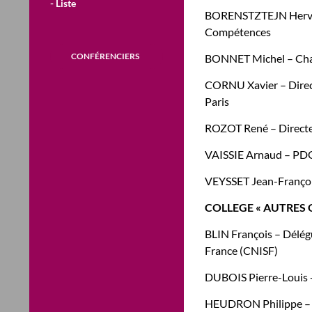
- Liste
BORENSTZTEJN Hervé 
Compétences
CONFÉRENCIERS
BONNET Michel – Char
CORNU Xavier – Direc
Paris
ROZOT René – Directe
VAISSIE Arnaud – P
VEYSSET Jean-Françoi
COLLEGE « AUTRES
BLIN François – Délégu
France (CNISF)
DUBOIS Pierre-Louis 
HEUDRON Philippe – Co