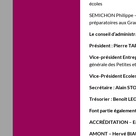
écoles
SEMICHON Philippe – P
préparatoires aux Gr
Le conseil d’administ
Président :
Pierre TA
Vice-président Entrep
générale des Petites
Vice-Président Ecoles
Secrétaire :
Alain ST
Trésorier :
Benoît LE
Font partie égaleme
ACCRÉDITATION
–
E
AMONT – Hervé BI