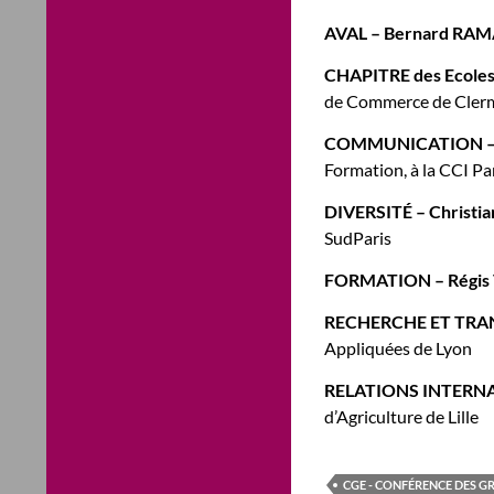
AVAL
– Bernard RA
CHAPITRE des Ecole
de Commerce de Cler
COMMUNICATION – 
Formation, à la CCI Pa
DIVERSITÉ – Christ
SudParis
FORMATION – Régis 
RECHERCHE ET TRA
Appliquées de Lyon
RELATIONS INTERNA
d’Agriculture de Lille
CGE - CONFÉRENCE DES G