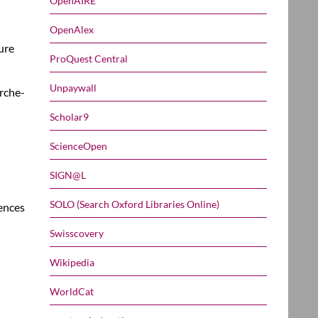
OpenAIRE
OpenAlex
eure
ProQuest Central
Unpaywall
rche-
Scholar9
ScienceOpen
SIGN@L
SOLO (Search Oxford Libraries Online)
iences
Swisscovery
Wikipedia
WorldCat