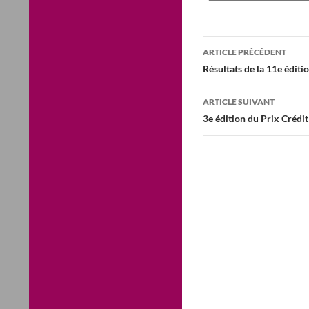
Navigation
ARTICLE PRÉCÉDENT
des
Résultats de la 11e éditi
articles
ARTICLE SUIVANT
3e édition du Prix Crédit