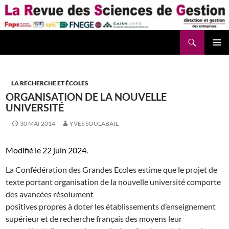
Aller
au
contenu
Recherche
La Revue des Sciences des Gestion – LaRSG.fr
LA RECHERCHE ET ÉCOLES
ORGANISATION DE LA NOUVELLE
UNIVERSITÉ
30 MAI 2014
YVES SOULABAIL
Modifié le 22 juin 2024.
La Confédération des Grandes Ecoles estime que le projet de
texte portant organisation de la nouvelle université comporte
des avancées résolument
positives propres à doter les établissements d’enseignement
supérieur et de recherche français des moyens leur