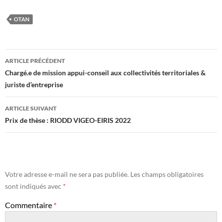
OTAN
Navigation
ARTICLE PRÉCÉDENT
des
Chargé.e de mission appui-conseil aux collectivités territoriales &
juriste d’entreprise
articles
ARTICLE SUIVANT
Prix de thèse : RIODD VIGEO-EIRIS 2022
Votre adresse e-mail ne sera pas publiée.
Les champs obligatoires
sont indiqués avec
*
Commentaire
*