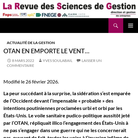
Aller
au
contenu
Recherche
La Revue des Sciences des Gestion – LaRSG.fr
ACTUALITÉ DE LA GESTION
OTAN EN EMPORTE LE VENT…
8 MARS 2022
YVES SOULABAIL
LAISSER UN
COMMENTAIRE
Modifié le 26 février 2026.
La peur succédant à la surprise, la sidération s’est emparée
de l’Occident devant l’impensable « probable » des
intentions poutiniennes proclamées urbi et orbi par les
États-Unis. Le voile sanitaire pudico-politique aussitôt jeté
par l’OTAN, répliquait illico l’engagement des États-Unis à
ne pas s’engager dans une guerre qui ne les concernerait
pas, ouvrant de fait, toutes les voies à l’invasion infâme de