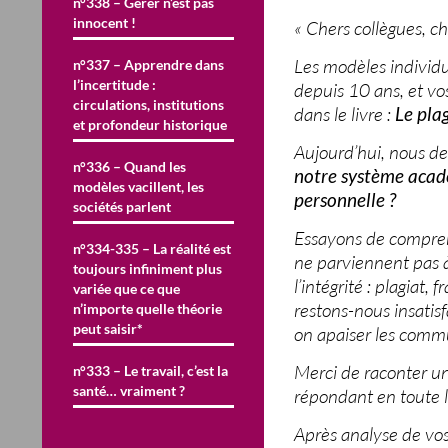
n°338 – Gérer n’est pas
innocent !
« Chers collègues, ch
Les modèles individu
n°337 – Apprendre dans
l’incertitude :
depuis 10 ans, et v
circulations, institutions
dans le livre :
Le pla
et profondeur historique
Aujourd’hui, nous de
n°336 – Quand les
notre système acadé
modèles vacillent, les
personnelle ?
sociétés parlent
Essayons de compren
n°334-335 – La réalité est
ne parviennent pas 
toujours infiniment plus
l’intégrité : plagiat
variée que ce que
restons-nous insatisf
n’importe quelle théorie
peut saisir*
on apaiser les com
Merci de raconter un
n°333 – Le travail, c’est la
santé… vraiment ?
répondant en toute li
Après analyse de vos