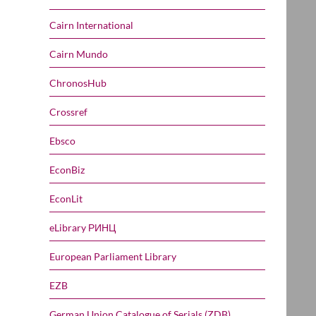
Cairn International
Cairn Mundo
ChronosHub
Crossref
Ebsco
EconBiz
EconLit
eLibrary РИНЦ
European Parliament Library
EZB
German Union Catalogue of Serials (ZDB)