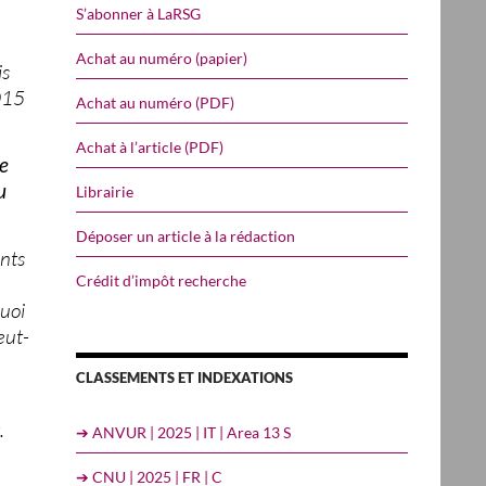
S’abonner à LaRSG
Achat au numéro (papier)
is
015
Achat au numéro (PDF)
Achat à l’article (PDF)
e
u
Librairie
Déposer un article à la rédaction
nts
Crédit d’impôt recherche
quoi
eut-
CLASSEMENTS ET INDEXATIONS
.
➔ ANVUR | 2025 | IT | Area 13 S
➔ CNU | 2025 | FR | C