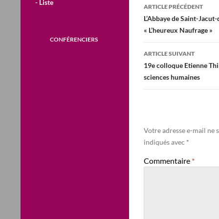
Navigation
- Liste
ARTICLE PRÉCÉDENT
des
L’Abbaye de Saint-Jacut-
« L’heureux Naufrage »
articles
CONFÉRENCIERS
ARTICLE SUIVANT
19e colloque Etienne Thi
sciences humaines
Votre adresse e-mail ne s
indiqués avec
*
Commentaire
*