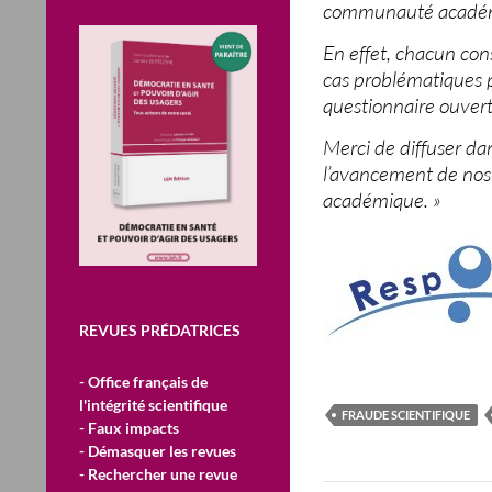
communauté acadé
En effet, chacun con
cas problématiques p
questionnaire ouvert 
Merci de diffuser da
l’avancement de nos 
académique. »
REVUES PRÉDATRICES
- Office français de
l'intégrité scientifique
FRAUDE SCIENTIFIQUE
- Faux impacts
- Démasquer les revues
- Rechercher une revue