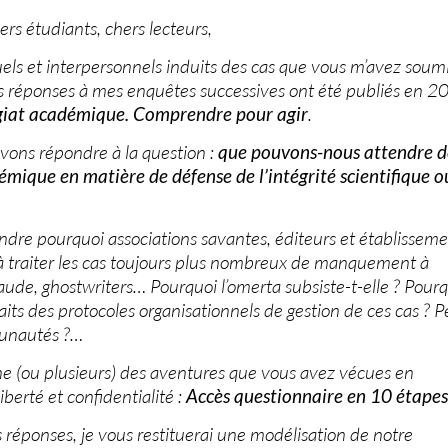
ers étudiants, chers lecteurs,
els et interpersonnels induits des cas que vous m’avez soum
os réponses à mes enquêtes successives ont été publiés en 2
giat académique. Comprendre pour agir
.
vons répondre à la question :
que pouvons-nous attendre d
mique en matière de défense de l’intégrité scientifique o
dre pourquoi associations savantes, éditeurs et établisseme
à traiter les cas toujours plus nombreux de manquement à
, fraude, ghostwriters… Pourquoi l’omerta subsiste-t-elle ? Pour
aits des protocoles organisationnels de gestion de ces cas ? P
munautés ?…
e (ou plusieurs) des aventures que vous avez vécues en
berté et confidentialité :
Accès questionnaire en 10 étapes
 réponses, je vous restituerai une modélisation de notre