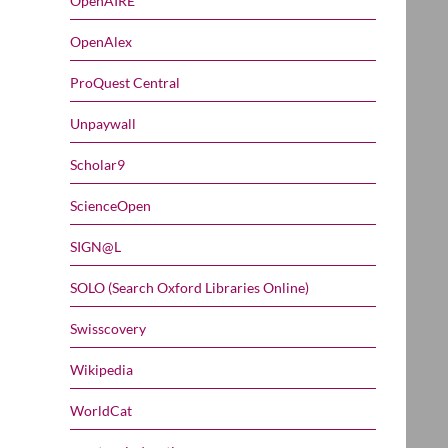
OpenAIRE
OpenAlex
ProQuest Central
Unpaywall
Scholar9
ScienceOpen
SIGN@L
SOLO (Search Oxford Libraries Online)
Swisscovery
Wikipedia
WorldCat