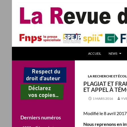
Aller
au
contenu
Recherche
La Revue des Sciences des Gestion – LaRSG.fr
ACCUEIL
NEWS
Première revue francophone de
management – Revue gestion
REVUE GESTION Revues de Gestion
LA RECHERCHE ET ÉCOL
PLAGIAT ET FRA
ET APPEL À TÉ
1 MARS 2016
YVE
Modifié le 8 avril 2017
Derniers numéros
Nous reprenons en inté