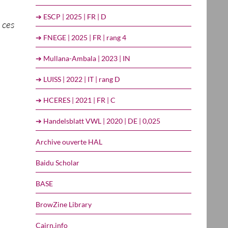
➔ ESCP | 2025 | FR | D
 ces
➔ FNEGE | 2025 | FR | rang 4
➔ Mullana-Ambala | 2023 | IN
➔ LUISS | 2022 | IT | rang D
➔ HCERES | 2021 | FR | C
➔ Handelsblatt VWL | 2020 | DE | 0,025
Archive ouverte HAL
Baidu Scholar
BASE
BrowZine Library
Cairn.info