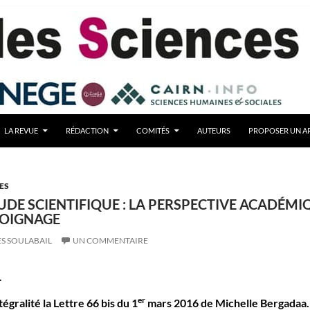
LA REVUE
RÉDACTION
COMITÉS
AUTEURS
PROPOSER UN AR
ES
UDE SCIENTIFIQUE : LA PERSPECTIVE ACADÉMI
MOIGNAGE
S SOULABAIL
UN COMMENTAIRE
.
er
gralité la Lettre 66 bis du 1
mars 2016 de Michelle Bergadaa.