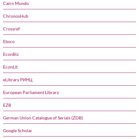
Cairn Mundo
ChronosHub
Crossref
Ebsco
EconBiz
EconLit
eLibrary РИНЦ
European Parliament Library
EZB
German Union Catalogue of Serials (ZDB)
Google Scholar