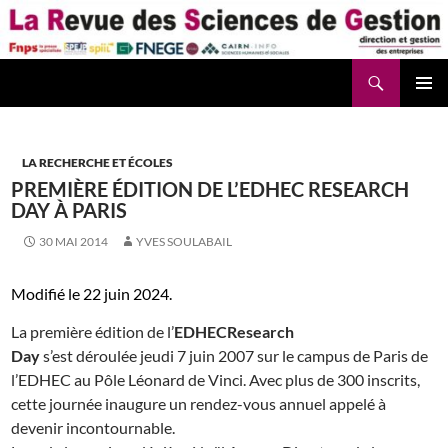
Aller
au
contenu
Recherche
La Revue des Sciences des Gestion – LaRSG.fr
LA RECHERCHE ET ÉCOLES
PREMIÈRE ÉDITION DE L’EDHEC RESEARCH
DAY À PARIS
30 MAI 2014
YVES SOULABAIL
Modifié le 22 juin 2024.
La première édition de l’
EDHEC
Research
Day
s’est déroulée jeudi 7 juin 2007 sur le campus de Paris de
l’EDHEC au Pôle Léonard de Vinci. Avec plus de 300 inscrits,
cette journée inaugure un rendez-vous annuel appelé à
devenir incontournable.