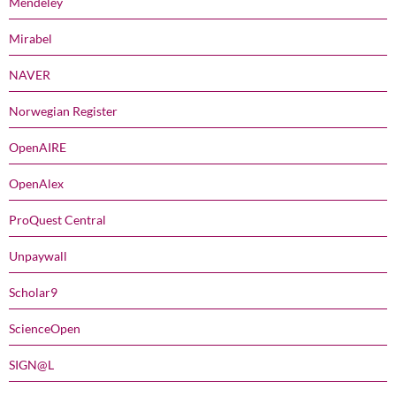
Mendeley
Mirabel
NAVER
Norwegian Register
OpenAIRE
OpenAlex
ProQuest Central
Unpaywall
Scholar9
ScienceOpen
SIGN@L