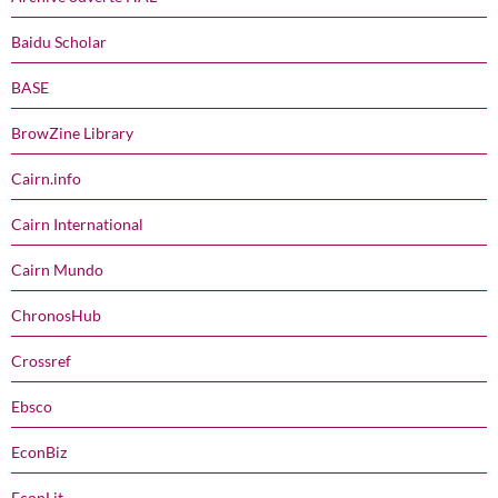
Baidu Scholar
BASE
BrowZine Library
Cairn.info
Cairn International
Cairn Mundo
ChronosHub
Crossref
Ebsco
EconBiz
EconLit