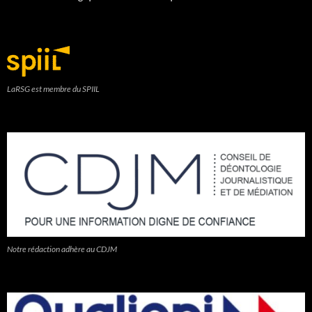
LaRSG est membre du SPIIL
Notre rédaction adhère au CDJM