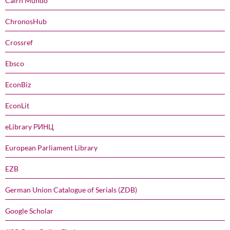
Cairn Mundo
ChronosHub
Crossref
Ebsco
EconBiz
EconLit
eLibrary РИНЦ
European Parliament Library
EZB
German Union Catalogue of Serials (ZDB)
Google Scholar