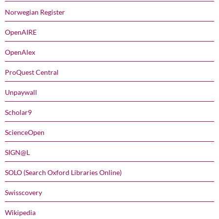
Norwegian Register
OpenAIRE
OpenAlex
ProQuest Central
Unpaywall
Scholar9
ScienceOpen
SIGN@L
SOLO (Search Oxford Libraries Online)
Swisscovery
Wikipedia