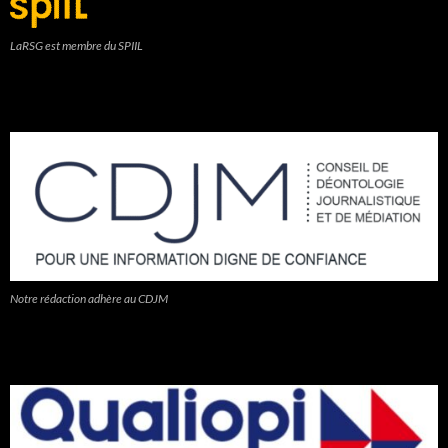
LaRSG est membre du SPIIL
Notre rédaction adhère au CDJM