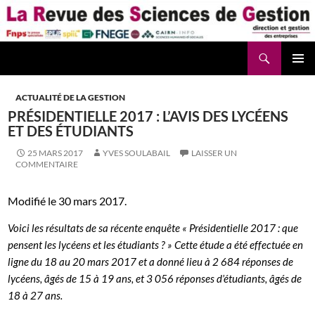
Aller
au
contenu
Recherche
La Revue des Sciences des Gestion – LaRSG.fr
ACTUALITÉ DE LA GESTION
PRÉSIDENTIELLE 2017 : L’AVIS DES LYCÉENS
ET DES ÉTUDIANTS
25 MARS 2017
YVES SOULABAIL
LAISSER UN
COMMENTAIRE
Modifié le 30 mars 2017.
Voici les résultats de sa récente enquête « Présidentielle 2017 : que
pensent les lycéens et les étudiants ? » Cette étude a été effectuée en
ligne du 18 au 20 mars 2017 et a donné lieu à 2 684 réponses de
lycéens, âgés de 15 à 19 ans, et 3 056 réponses d’étudiants, âgés de
18 à 27 ans.