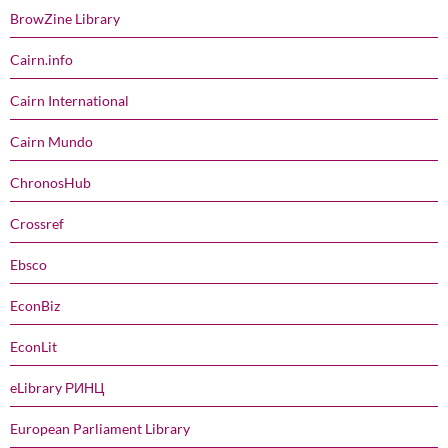
BrowZine Library
Cairn.info
Cairn International
Cairn Mundo
ChronosHub
Crossref
Ebsco
EconBiz
EconLit
eLibrary РИНЦ
European Parliament Library