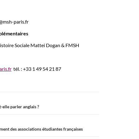
s@msh-paris.fr
plémentaires
’Histoire Sociale Mattei Dogan & FMSH
ris.fr
tél. : +33 1 49 54 21 87
t-elle parler anglais ?
ment des associations étudiantes françaises