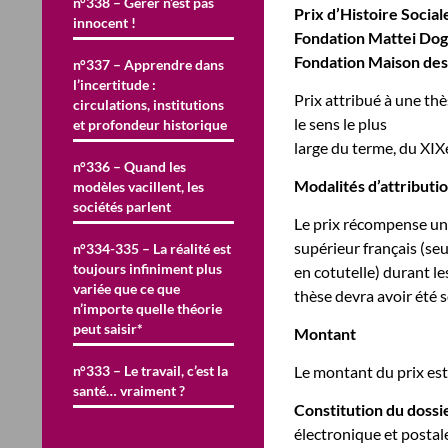
n°338 – Gérer n’est pas
Prix d’Histoire Social
innocent !
Fondation Mattei Do
Fondation Maison des
n°337 – Apprendre dans
l’incertitude :
Prix attribué à une thè
circulations, institutions
le sens le plus
et profondeur historique
large du terme, du XIXe
n°336 – Quand les
Modalités d’attributi
modèles vacillent, les
sociétés parlent
Le prix récompense un
supérieur français (seu
n°334-335 – La réalité est
toujours infiniment plus
en cotutelle) durant le
variée que ce que
thèse devra avoir été 
n’importe quelle théorie
peut saisir*
Montant
n°333 – Le travail, c’est la
Le montant du prix est
santé… vraiment ?
Constitution du dossi
électronique et postal