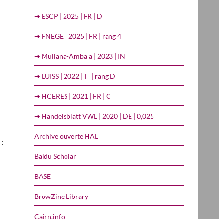
➔ ESCP | 2025 | FR | D
➔ FNEGE | 2025 | FR | rang 4
➔ Mullana-Ambala | 2023 | IN
➔ LUISS | 2022 | IT | rang D
➔ HCERES | 2021 | FR | C
➔ Handelsblatt VWL | 2020 | DE | 0,025
Archive ouverte HAL
 :
Baidu Scholar
BASE
BrowZine Library
Cairn.info