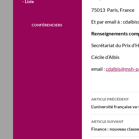
- Liste
75013 Paris, France
Et par email à : cdalbi
CONFÉRENCIERS
Renseignements com
Secrétariat du Prix d
Cécile d’Albis
email :
cdalbis@msh-pa
Navigation
ARTICLE PRÉCÉDENT
des
L’université française va-
articles
ARTICLE SUIVANT
Finance : nouveau classe