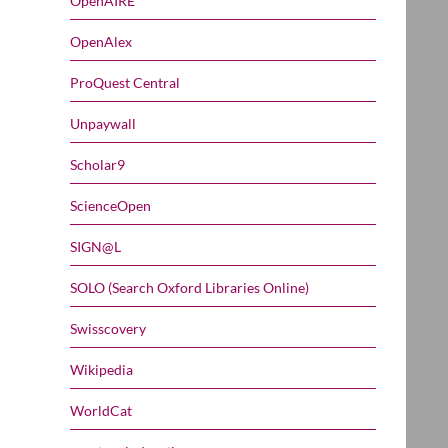
OpenAIRE
OpenAlex
ProQuest Central
Unpaywall
Scholar9
ScienceOpen
SIGN@L
SOLO (Search Oxford Libraries Online)
Swisscovery
Wikipedia
WorldCat