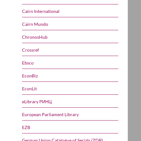
Cairn International
Cairn Mundo
ChronosHub
Crossref
Ebsco
EconBiz
EconLit
eLibrary РИНЦ
European Parliament Library
EZB
German Union Catalogue of Serials (ZDB)