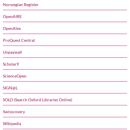
Norwegian Register
OpenAIRE
OpenAlex
ProQuest Central
Unpaywall
Scholar9
ScienceOpen
SIGN@L
SOLO (Search Oxford Libraries Online)
Swisscovery
Wikipedia