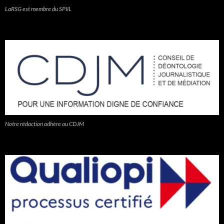
LaRSG est membre du SPIIL
Notre rédaction adhère au CDJM