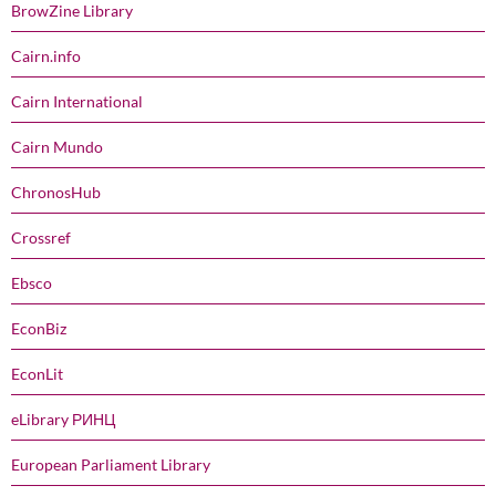
BrowZine Library
Cairn.info
Cairn International
Cairn Mundo
ChronosHub
Crossref
Ebsco
EconBiz
EconLit
eLibrary РИНЦ
European Parliament Library