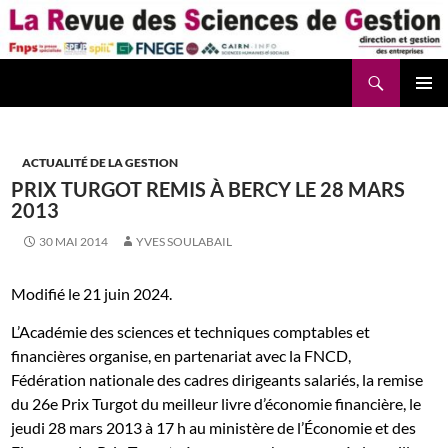
Aller
au
contenu
Recherche
La Revue des Sciences des Gestion – LaRSG.fr
ACTUALITÉ DE LA GESTION
PRIX TURGOT REMIS À BERCY LE 28 MARS
2013
30 MAI 2014
YVES SOULABAIL
Modifié le 21 juin 2024.
L’Académie d
es sciences et techniques comptables et
financières organise, en partenariat avec la FNCD,
Fédération nationale des cadres dirigeants salariés, la remise
du 26e Prix Turgot du meilleur livre d’économie financière, le
jeudi 28 mars 2013 à 17 h au ministère de l’Économie et des