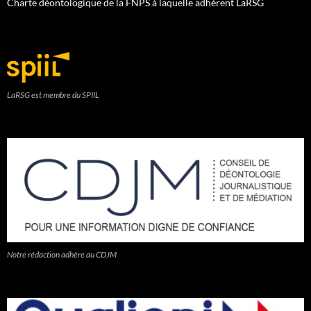
Charte déontologique de la FNPS à laquelle adhèrent LaRSG
LaRSG est membre du SPIIL
Notre rédaction adhère au CDJM