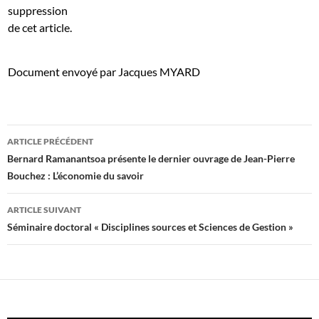
suppression
de cet article.
Document envoyé par Jacques MYARD
Navigation
ARTICLE PRÉCÉDENT
des
Bernard Ramanantsoa présente le dernier ouvrage de Jean-Pierre
Bouchez : L’économie du savoir
articles
ARTICLE SUIVANT
Séminaire doctoral « Disciplines sources et Sciences de Gestion »