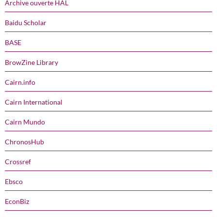
Archive ouverte HAL
Baidu Scholar
BASE
BrowZine Library
Cairn.info
Cairn International
Cairn Mundo
ChronosHub
Crossref
Ebsco
EconBiz