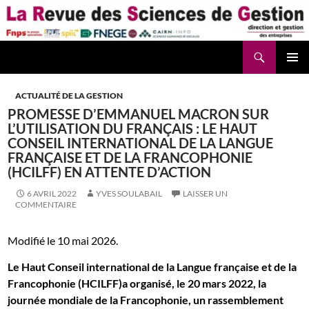
Aller
au
contenu
Recherche
La Revue des Sciences des Gestion – LaRSG.fr
ACTUALITÉ DE LA GESTION
PROMESSE D’EMMANUEL MACRON SUR
L’UTILISATION DU FRANÇAIS : LE HAUT
CONSEIL INTERNATIONAL DE LA LANGUE
FRANÇAISE ET DE LA FRANCOPHONIE
(HCILFF) EN ATTENTE D’ACTION
6 AVRIL 2022
YVES SOULABAIL
LAISSER UN
COMMENTAIRE
Modifié le 10 mai 2026.
Le Haut Conseil international de la Langue française et de la
Francophonie (HCILFF)a organisé, le 20 mars 2022, la
journée mondiale de la Francophonie, un rassemblement