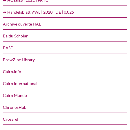
➔ HCERES | 2021 | FR | C
➔ Handelsblatt VWL | 2020 | DE | 0,025
Archive ouverte HAL
Baidu Scholar
BASE
BrowZine Library
Cairn.info
Cairn International
Cairn Mundo
ChronosHub
Crossref