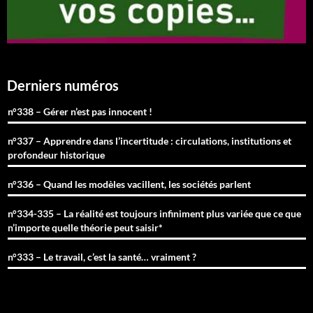
Derniers numéros
n°338 – Gérer n’est pas innocent !
n°337 – Apprendre dans l’incertitude : circulations, institutions et
profondeur historique
n°336 – Quand les modèles vacillent, les sociétés parlent
n°334-335 – La réalité est toujours infiniment plus variée que ce que
n’importe quelle théorie peut saisir*
n°333 – Le travail, c’est la santé… vraiment ?