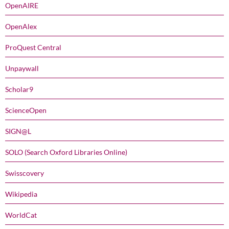
OpenAIRE
OpenAlex
ProQuest Central
Unpaywall
Scholar9
ScienceOpen
SIGN@L
SOLO (Search Oxford Libraries Online)
Swisscovery
Wikipedia
WorldCat