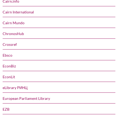
Cairn.info
Cairn International
Cairn Mundo
ChronosHub
Crossref
Ebsco
EconBiz
EconLit
eLibrary РИНЦ
European Parliament Library
EZB