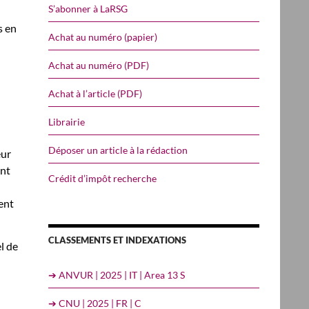
S’abonner à LaRSG
s en
Achat au numéro (papier)
Achat au numéro (PDF)
Achat à l’article (PDF)
Librairie
Déposer un article à la rédaction
eur
ant
Crédit d’impôt recherche
ent
CLASSEMENTS ET INDEXATIONS
l de
➔ ANVUR | 2025 | IT | Area 13 S
➔ CNU | 2025 | FR | C