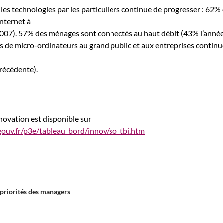
lles technologies par les particuliers continue de progresser : 62%
internet à
007). 57% des ménages sont connectés au haut débit (43% l’anné
s de micro-ordinateurs au grand public et aux entreprises contin
précédente).
nnovation est disponible sur
gouv.fr/p3e/tableau_bord/innov/so_tbi.htm
s priorités des managers