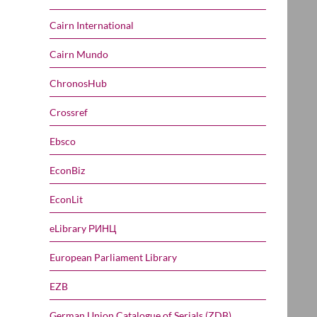
Cairn International
Cairn Mundo
ChronosHub
Crossref
Ebsco
EconBiz
EconLit
eLibrary РИНЦ
European Parliament Library
EZB
German Union Catalogue of Serials (ZDB)