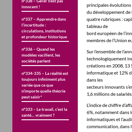
n°338 – Gérer n’est pas
principales évolutions
innocent !
du développement de l’
quatre rubriques : cap
n°337 – Apprendre dans
l’incertitude :
tableau de
circulations, institutions
bord européen de l’in
et profondeur historique
membres de l’Union eu
n°336 – Quand les
Sur l’ensemble de l’an
modèles vacillent, les
technologiquement inn
sociétés parlent
créations en 2008, 13 
informatique et 12% dan
n°334-335 – La réalité est
toujours infiniment plus
dans les
variée que ce que
secteurs innovants s’e
n’importe quelle théorie
1,6 millions de salarié
peut saisir*
L’indice de chiffre d’
n°333 – Le travail, c’est la
6%, notamment dans le
santé… vraiment ?
informatiques et l’audi
communication, dans l’