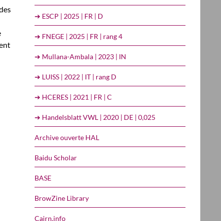
 des
➔ ESCP | 2025 | FR | D
e
➔ FNEGE | 2025 | FR | rang 4
uent
➔ Mullana-Ambala | 2023 | IN
➔ LUISS | 2022 | IT | rang D
➔ HCERES | 2021 | FR | C
➔ Handelsblatt VWL | 2020 | DE | 0,025
Archive ouverte HAL
Baidu Scholar
BASE
BrowZine Library
Cairn.info