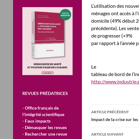
L’utilisation des nouve
ménages ont accès à l’
domicile (49% début 2
précédente). Les vente
de progresser (+9%
par rapport à l’année 
Le
tableau de bord de l’i
http://www.industrie.
REVUES PRÉDATRICES
Navigation
- Office français de
ARTICLE PRÉCÉDENT
l'intégrité scientifique
des
Impact de la crise sur le
- Faux impacts
- Démasquer les revues
articles
- Rechercher une revue
ARTICLE SUIVANT