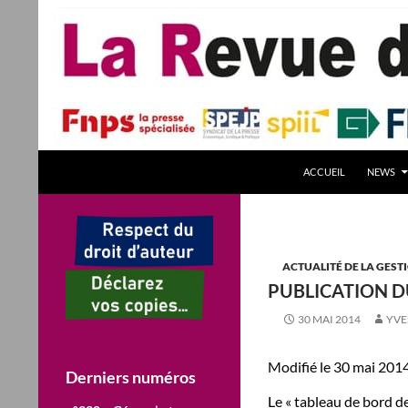
Aller
au
contenu
Recherche
La Revue des Sciences des Gestion – LaRSG.fr
ACCUEIL
NEWS
Première revue francophone de
management – Revue gestion
REVUE GESTION Revues de Gestion
ACTUALITÉ DE LA GEST
PUBLICATION D
30 MAI 2014
YVE
Modifié le 30 mai 2014
Derniers numéros
Le « tableau de bord de