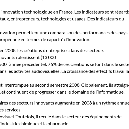
innovation technologique en France. Les indicateurs sont réparti
itaux, entrepreneurs, technologies et usages. Des indicateurs du
novation permettent une comparaison des performances des pays
ropéenne en termes de capacité d’innovation.
née 2008, les créations d’entreprises dans des secteurs
ovants ralentissent (13 000
500 l’année précédente). 76% de ces créations se font dans le sect
s les activités audiovisuelles. La croissance des effectifs travaill
st interrompue au second semestre 2008. Globalement, ils atteign
s, et continuent de progresser dans le domaine de l’informatique.
affaires des secteurs innovants augmente en 2008 à un rythme annue
s services
ovisuel. Toutefois, il recule dans le secteur des équipements de
industrie chimique et la pharmacie.