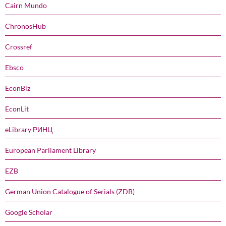
Cairn Mundo
ChronosHub
Crossref
Ebsco
EconBiz
EconLit
eLibrary РИНЦ
European Parliament Library
EZB
German Union Catalogue of Serials (ZDB)
Google Scholar