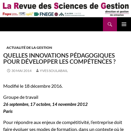
Aller
au
contenu
Recherche
La Revue des Sciences des Gestion – LaRSG.fr
ACTUALITÉ DE LA GESTION
QUELLES INNOVATIONS PÉDAGOGIQUES
POUR DÉVELOPPER LES COMPÉTENCES ?
30 MAI 2014
YVES SOULABAIL
Modifié le 18 décembre 2016.
Groupe de travail
26 septembre, 17 octobre, 14 novembre 2012
Paris
Pour répondre aux enjeux de compétitivité, l’entreprise doit
faire évoluer ses modes de formation, dans un contexte où le