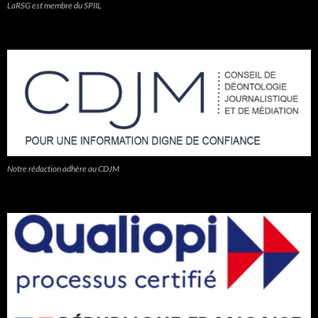
LaRSG est membre du SPIIL
Notre rédaction adhère au CDJM