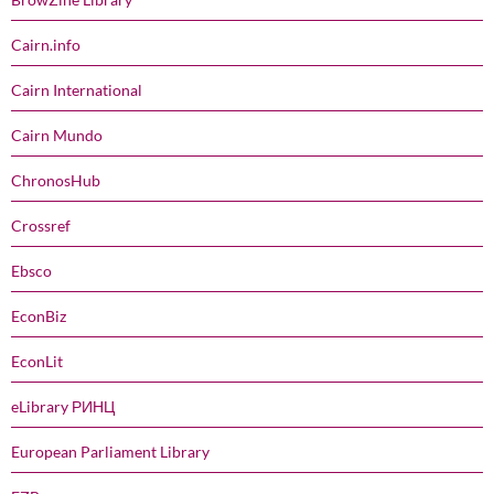
Cairn.info
Cairn International
Cairn Mundo
ChronosHub
Crossref
Ebsco
EconBiz
EconLit
eLibrary РИНЦ
European Parliament Library